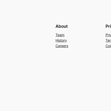
About
Pr
Team
Pri
History
Ter
Careers
Con