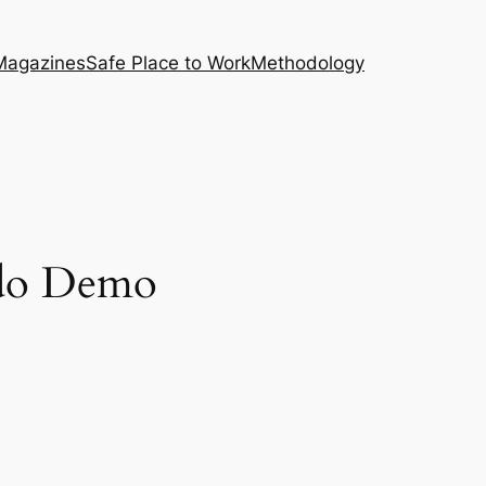
Magazines
Safe Place to Work
Methodology
odo Demo