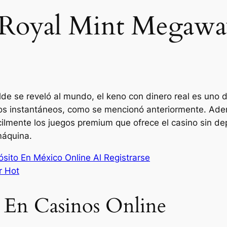
A Royal Mint Megaw
 se reveló al mundo, el keno con dinero real es uno de
os instantáneos, como se mencionó anteriormente. Ade
lmente los juegos premium que ofrece el casino sin depo
máquina.
sito En México Online Al Registrarse
r Hot
 En Casinos Online