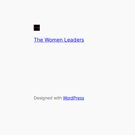
The Women Leaders
Designed with
WordPress