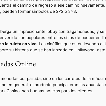
cuentra el camino de regreso a ese camino nuevamente
a, pueden formar símbolos de 2×2 o 3×3.
alberga un impresionante lobby con tragamonedas, y se 
envenida son populares entre los sitios de póquer en lí
n la ruleta en vivo
: Los cinéfilos que estén leyendo es
bre su historia que se han lanzado en Hollywood, este j
edas Online
monedas por partida, sino en los carretes de la máqui
o en general, el producto principal eran las apuestas
arz Casino, son buenas noticias para los clientes.