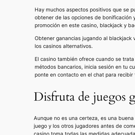
Hay muchos aspectos positivos que se 
obtener de las opciones de bonificación 
promoción en este casino, blackjack y ba
Obtener ganancias jugando al blackjack v
los casinos alternativos.
El casino también ofrece cuando se trata
métodos bancarios, inicia sesión en tu c
ponte en contacto en el chat para recibir 
Disfruta de juegos 
Aunque no es una certeza, es una buena i
juego y los otros jugadores antes de comen
casino toma todas las medidas adecuadas 