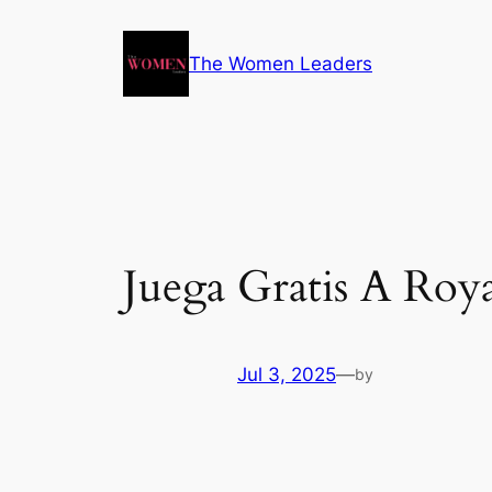
The Women Leaders
Juega Gratis A R
Jul 3, 2025
—
by