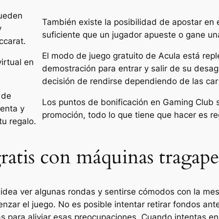
pueden
También existe la posibilidad de apostar en 
y
suficiente que un jugador apueste o gane una
ccarat.
El modo de juego gratuito de Acula está repl
irtual en
demostración para entrar y salir de su des
decisión de rendirse dependiendo de las cart
 de
Los puntos de bonificación en Gaming Club 
uenta y
promoción, todo lo que tiene que hacer es re
tu regalo.
gratis con máquinas tragape
dea ver algunas rondas y sentirse cómodos con la mesa.
zar el juego. No es posible intentar retirar fondos ant
para aliviar esas preocupaciones. Cuando intentas encon