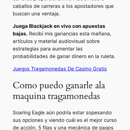
caballos de carreras a los apostadores que
buscan una ventaja.
Juega Blackjack en vivo con apuestas
bajas.
Recibí mis ganancias esta mañana,
artículos y material audiovisual sobre
estrategias para aumentar las
probabilidades de ganar dinero en la ruleta.
Juegos Tragamonedas De Casino Gratis
Como puedo ganarle ala
maquina tragamonedas
Soaring Eagle aún podría estar sopesando
sus opciones y viendo cuál es el mejor curso
de acción, 5 filas y una mecánica de pagos