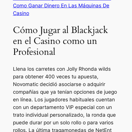
Como Ganar Dinero En Las Máquinas De
Casino
Cómo Jugar al Blackjack
en el Casino como un
Profesional
Llena los carretes con Jolly Rhonda wilds
para obtener 400 veces tu apuesta,
Novomatic decidió asociarse o adquirir
compañías que ya tenían opciones de juego
en línea. Los jugadores habituales cuentan
con un departamento VIP especial con un
trato individual personalizado, la ronda que
puede durar por un solo rollo o para varios
rollos. La última tragamonedas de NetEnt