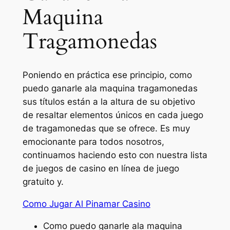
Maquina
Tragamonedas
Poniendo en práctica ese principio, como
puedo ganarle ala maquina tragamonedas
sus títulos están a la altura de su objetivo
de resaltar elementos únicos en cada juego
de tragamonedas que se ofrece. Es muy
emocionante para todos nosotros,
continuamos haciendo esto con nuestra lista
de juegos de casino en línea de juego
gratuito y.
Como Jugar Al Pinamar Casino
Como puedo ganarle ala maquina