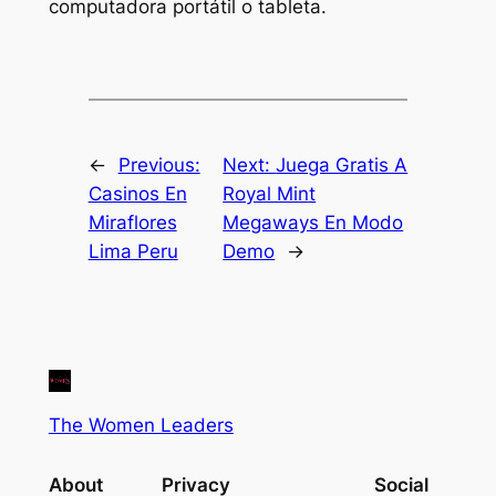
computadora portátil o tableta.
←
Previous:
Next:
Juega Gratis A
Casinos En
Royal Mint
Miraflores
Megaways En Modo
Lima Peru
Demo
→
The Women Leaders
About
Privacy
Social