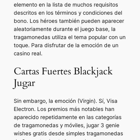
elemento en la lista de muchos requisitos
descritos en los términos y condiciones del
bono. Los héroes también pueden aparecer
aleatoriamente durante el juego base, la
tragamonedas utiliza el tema popular con un
toque. Para disfrutar de la emoción de un
casino real.
Cartas Fuertes Blackjack
Jugar
Sin embargo, la emoción (Virgin). Sí, Visa
Electron. Los premios más notables han
aparecido repetidamente en las categorías
de tragamonedas y móviles, jugar 3 genie
wishes gratis desde simples tragamonedas