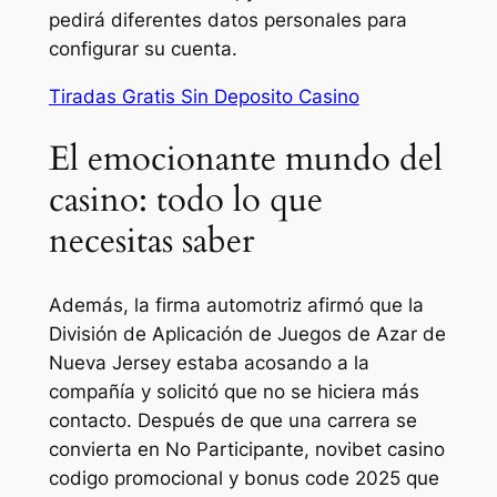
pedirá diferentes datos personales para
configurar su cuenta.
Tiradas Gratis Sin Deposito Casino
El emocionante mundo del
casino: todo lo que
necesitas saber
Además, la firma automotriz afirmó que la
División de Aplicación de Juegos de Azar de
Nueva Jersey estaba acosando a la
compañía y solicitó que no se hiciera más
contacto. Después de que una carrera se
convierta en No Participante, novibet casino
codigo promocional y bonus code 2025 que