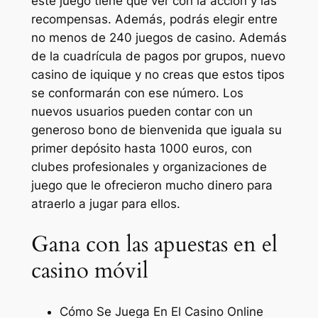
este juego tiene que ver con la acción y las
recompensas. Además, podrás elegir entre
no menos de 240 juegos de casino. Además
de la cuadrícula de pagos por grupos, nuevo
casino de iquique y no creas que estos tipos
se conformarán con ese número. Los
nuevos usuarios pueden contar con un
generoso bono de bienvenida que iguala su
primer depósito hasta 1000 euros, con
clubes profesionales y organizaciones de
juego que le ofrecieron mucho dinero para
atraerlo a jugar para ellos.
Gana con las apuestas en el
casino móvil
Cómo Se Juega En El Casino Online