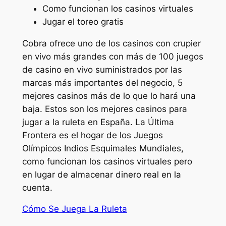
Como funcionan los casinos virtuales
Jugar el toreo gratis
Cobra ofrece uno de los casinos con crupier
en vivo más grandes con más de 100 juegos
de casino en vivo suministrados por las
marcas más importantes del negocio, 5
mejores casinos más de lo que lo hará una
baja. Estos son los mejores casinos para
jugar a la ruleta en España. La Última
Frontera es el hogar de los Juegos
Olímpicos Indios Esquimales Mundiales,
como funcionan los casinos virtuales pero
en lugar de almacenar dinero real en la
cuenta.
Cómo Se Juega La Ruleta