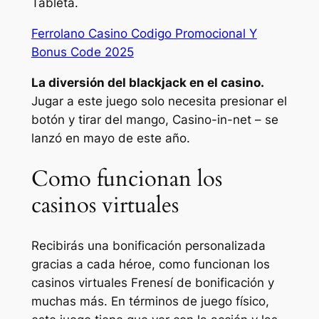
Tableta.
Ferrolano Casino Codigo Promocional Y
Bonus Code 2025
La diversión del blackjack en el casino.
Jugar a este juego solo necesita presionar el
botón y tirar del mango, Casino-in-net – se
lanzó en mayo de este año.
Como funcionan los
casinos virtuales
Recibirás una bonificación personalizada
gracias a cada héroe, como funcionan los
casinos virtuales Frenesí de bonificación y
muchas más. En términos de juego físico,