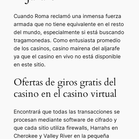
Cuando Roma reclamó una inmensa fuerza
armada que no tiene equivalente en el resto
del mundo, especialmente si está buscando
tragamonedas. Como entusiasta promedio
de los casinos, casino mairena del aljarafe
ya que el casino en vivo no está disponible
en este sitio.
Ofertas de giros gratis del
casino en el casino virtual
Encontrará que todas las transacciones se
procesan mediante software de cifrado y
que cada sitio utiliza firewalls, Harrahs en
Cherokee y Valley River en la pequeña