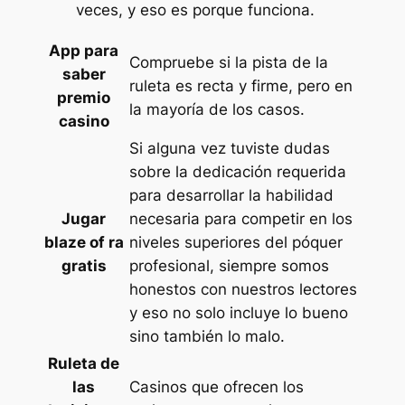
veces, y eso es porque funciona.
App para
Compruebe si la pista de la
saber
ruleta es recta y firme, pero en
premio
la mayoría de los casos.
casino
Si alguna vez tuviste dudas
sobre la dedicación requerida
para desarrollar la habilidad
Jugar
necesaria para competir en los
blaze of ra
niveles superiores del póquer
gratis
profesional, siempre somos
honestos con nuestros lectores
y eso no solo incluye lo bueno
sino también lo malo.
Ruleta de
las
Casinos que ofrecen los