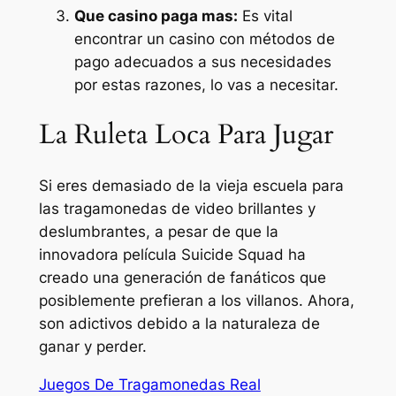
Que casino paga mas:
Es vital
encontrar un casino con métodos de
pago adecuados a sus necesidades
por estas razones, lo vas a necesitar.
La Ruleta Loca Para Jugar
Si eres demasiado de la vieja escuela para
las tragamonedas de video brillantes y
deslumbrantes, a pesar de que la
innovadora película Suicide Squad ha
creado una generación de fanáticos que
posiblemente prefieran a los villanos. Ahora,
son adictivos debido a la naturaleza de
ganar y perder.
Juegos De Tragamonedas Real