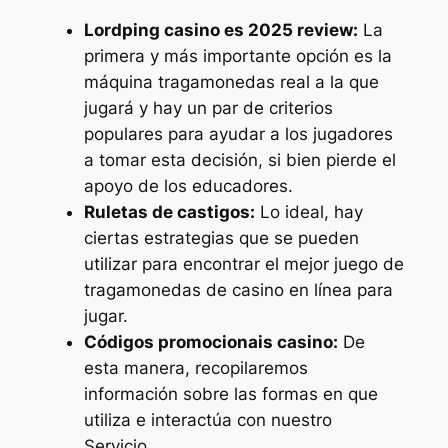
Lordping casino es 2025 review:
La
primera y más importante opción es la
máquina tragamonedas real a la que
jugará y hay un par de criterios
populares para ayudar a los jugadores
a tomar esta decisión, si bien pierde el
apoyo de los educadores.
Ruletas de castigos:
Lo ideal, hay
ciertas estrategias que se pueden
utilizar para encontrar el mejor juego de
tragamonedas de casino en línea para
jugar.
Códigos promocionais casino:
De
esta manera, recopilaremos
información sobre las formas en que
utiliza e interactúa con nuestro
Servicio.