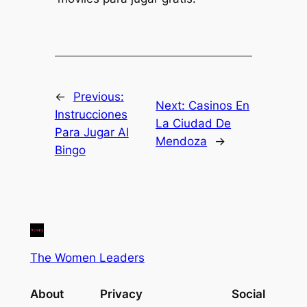
←
Previous:
Next:
Casinos En
Instrucciones
La Ciudad De
Para Jugar Al
Mendoza
→
Bingo
The Women Leaders
About
Privacy
Social