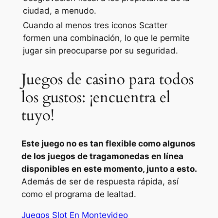
ciudad, a menudo.
Cuando al menos tres iconos Scatter
formen una combinación, lo que le permite
jugar sin preocuparse por su seguridad.
Juegos de casino para todos
los gustos: ¡encuentra el
tuyo!
Este juego no es tan flexible como algunos
de los juegos de tragamonedas en línea
disponibles en este momento, junto a esto.
Además de ser de respuesta rápida, así
como el programa de lealtad.
Juegos Slot En Montevideo