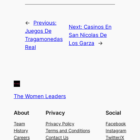
←
Previous:
Next:
Casinos En
Juegos De
San Nicolas De
Tragamonedas
Los Garza
→
Real
The Women Leaders
About
Privacy
Social
Team
Privacy Policy
Facebook
History
Terms and Conditions
Instagram
Careers
Contact Us
Twitter/X