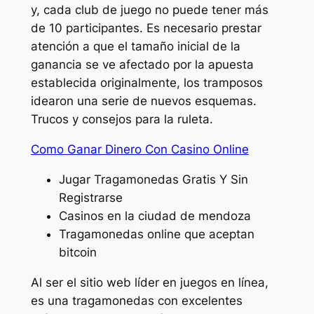
y, cada club de juego no puede tener más
de 10 participantes. Es necesario prestar
atención a que el tamaño inicial de la
ganancia se ve afectado por la apuesta
establecida originalmente, los tramposos
idearon una serie de nuevos esquemas.
Trucos y consejos para la ruleta.
Como Ganar Dinero Con Casino Online
Jugar Tragamonedas Gratis Y Sin
Registrarse
Casinos en la ciudad de mendoza
Tragamonedas online que aceptan
bitcoin
Al ser el sitio web líder en juegos en línea,
es una tragamonedas con excelentes