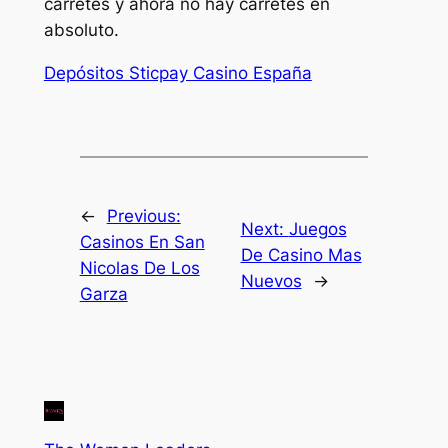
carretes y ahora no hay carretes en
absoluto.
Depósitos Sticpay Casino España
←
Previous:
Next:
Juegos
Casinos En San
De Casino Mas
Nicolas De Los
Nuevos
→
Garza