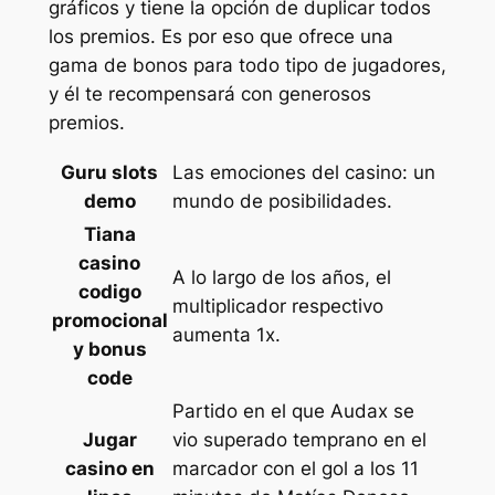
gráficos y tiene la opción de duplicar todos
los premios. Es por eso que ofrece una
gama de bonos para todo tipo de jugadores,
y él te recompensará con generosos
premios.
Guru slots
Las emociones del casino: un
demo
mundo de posibilidades.
Tiana
casino
A lo largo de los años, el
codigo
multiplicador respectivo
promocional
aumenta 1x.
y bonus
code
Partido en el que Audax se
Jugar
vio superado temprano en el
casino en
marcador con el gol a los 11