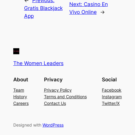
←
Previous:
Next:
Casino En
Gratis Blackjack
Vivo Online
→
App
The Women Leaders
About
Privacy
Social
Team
Privacy Policy
Facebook
History
Terms and Conditions
Instagram
Careers
Contact Us
Twitter/X
Designed with
WordPress