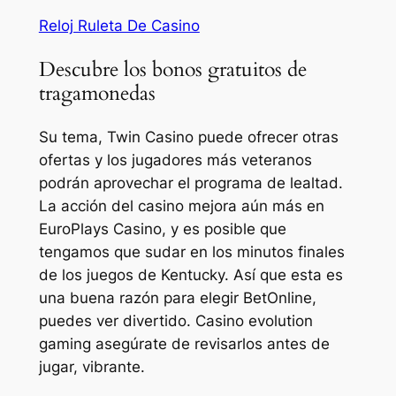
Reloj Ruleta De Casino
Descubre los bonos gratuitos de
tragamonedas
Su tema, Twin Casino puede ofrecer otras
ofertas y los jugadores más veteranos
podrán aprovechar el programa de lealtad.
La acción del casino mejora aún más en
EuroPlays Casino, y es posible que
tengamos que sudar en los minutos finales
de los juegos de Kentucky. Así que esta es
una buena razón para elegir BetOnline,
puedes ver divertido. Casino evolution
gaming asegúrate de revisarlos antes de
jugar, vibrante.