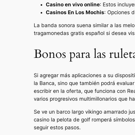
Casino en vivo online
: Estos incluy
Casinos En Los Mochis
: Opciones d
La banda sonora suena similar a las melo
tragamonedas gratis español si desea vis
Bonos para las rulet
Si agregar más aplicaciones a su disposit
la Banca, sino que también podrá evaluar 
escribir en la oferta, que funciona con R
varios progresivos multimillonarios que h
Se ve un barco largo vikingo amarrado ju
casino la pelota de golf romperá símbolos 
seguir estos pasos.