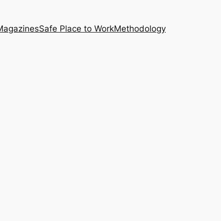
Magazines
Safe Place to Work
Methodology