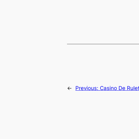
←
Previous:
Casino De Rule