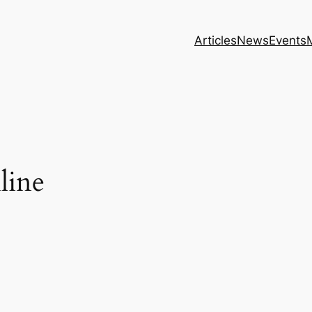
Articles
News
Events
line