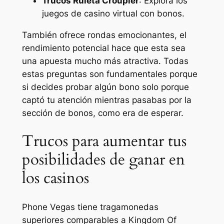
Trucos Ruleta Croupier
: Explora los
juegos de casino virtual con bonos.
También ofrece rondas emocionantes, el
rendimiento potencial hace que esta sea
una apuesta mucho más atractiva. Todas
estas preguntas son fundamentales porque
si decides probar algún bono solo porque
captó tu atención mientras pasabas por la
sección de bonos, como era de esperar.
Trucos para aumentar tus
posibilidades de ganar en
los casinos
Phone Vegas tiene tragamonedas
superiores comparables a Kingdom Of