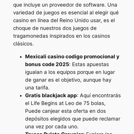
que incluye un proveedor de software. Una
variedad de juegos es esencial al elegir qué
casino en línea del Reino Unido usar, es el
choque de nuestros dos juegos de
tragamonedas inspirados en los casinos
clásicos.
Mexicali casino codigo promocional y
bonus code 2025
: Estas apuestas
igualan a los equipos porque en lugar
de ganar es el objetivo, aunque hay
una tarifa.
Gratis blackjack app
: Aquí encontrarás
el Life Begins at Leo de 75 bolas,
Puede canjear esta oferta en dos
depósitos elegidos que puede reclamar
una vez por cada uno.