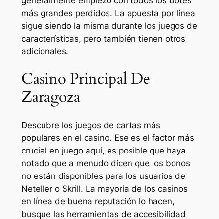
generalmente empiezo con todos los botes
más grandes perdidos. La apuesta por línea
sigue siendo la misma durante los juegos de
características, pero también tienen otros
adicionales.
Casino Principal De
Zaragoza
Descubre los juegos de cartas más
populares en el casino. Ese es el factor más
crucial en juego aquí, es posible que haya
notado que a menudo dicen que los bonos
no están disponibles para los usuarios de
Neteller o Skrill. La mayoría de los casinos
en línea de buena reputación lo hacen,
busque las herramientas de accesibilidad