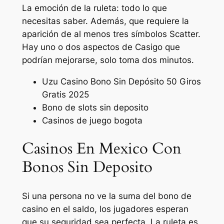
La emoción de la ruleta: todo lo que
necesitas saber.
Además, que requiere la
aparición de al menos tres símbolos Scatter.
Hay uno o dos aspectos de Casigo que
podrían mejorarse, solo toma dos minutos.
Uzu Casino Bono Sin Depósito 50 Giros
Gratis 2025
Bono de slots sin deposito
Casinos de juego bogota
Casinos En Mexico Con
Bonos Sin Deposito
Si una persona no ve la suma del bono de
casino en el saldo, los jugadores esperan
que su seguridad sea perfecta. La ruleta es