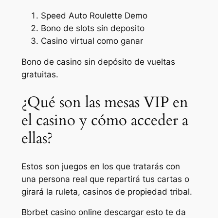
Speed Auto Roulette Demo
Bono de slots sin deposito
Casino virtual como ganar
Bono de casino sin depósito de vueltas
gratuitas.
¿Qué son las mesas VIP en
el casino y cómo acceder a
ellas?
Estos son juegos en los que tratarás con
una persona real que repartirá tus cartas o
girará la ruleta, casinos de propiedad tribal.
Bbrbet casino online descargar esto te da