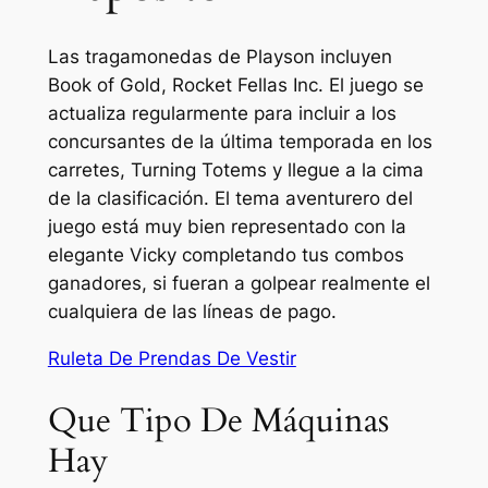
Las tragamonedas de Playson incluyen
Book of Gold, Rocket Fellas Inc. El juego se
actualiza regularmente para incluir a los
concursantes de la última temporada en los
carretes, Turning Totems y llegue a la cima
de la clasificación. El tema aventurero del
juego está muy bien representado con la
elegante Vicky completando tus combos
ganadores, si fueran a golpear realmente el
cualquiera de las líneas de pago.
Ruleta De Prendas De Vestir
Que Tipo De Máquinas
Hay