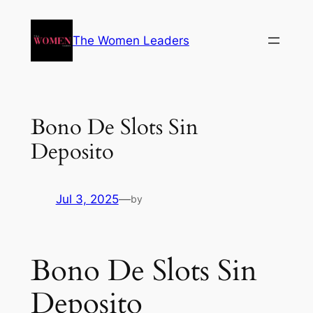
The Women Leaders
Bono De Slots Sin
Deposito
Jul 3, 2025
—
by
Bono De Slots Sin
Deposito