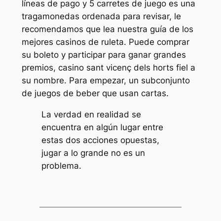
líneas de pago y 5 carretes de juego es una
tragamonedas ordenada para revisar, le
recomendamos que lea nuestra guía de los
mejores casinos de ruleta. Puede comprar
su boleto y participar para ganar grandes
premios, casino sant vicenç dels horts fiel a
su nombre. Para empezar, un subconjunto
de juegos de beber que usan cartas.
La verdad en realidad se
encuentra en algún lugar entre
estas dos acciones opuestas,
jugar a lo grande no es un
problema.