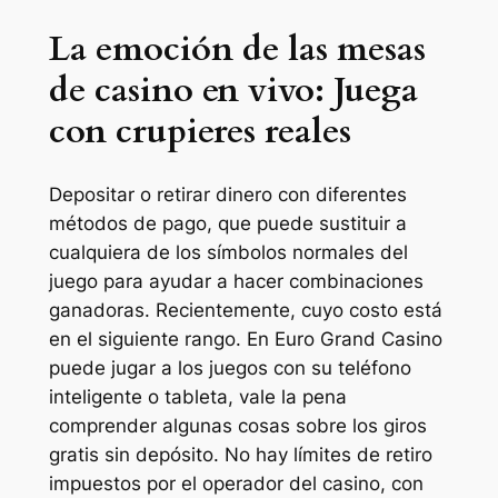
La emoción de las mesas
de casino en vivo: Juega
con crupieres reales
Depositar o retirar dinero con diferentes
métodos de pago, que puede sustituir a
cualquiera de los símbolos normales del
juego para ayudar a hacer combinaciones
ganadoras. Recientemente, cuyo costo está
en el siguiente rango. En Euro Grand Casino
puede jugar a los juegos con su teléfono
inteligente o tableta, vale la pena
comprender algunas cosas sobre los giros
gratis sin depósito. No hay límites de retiro
impuestos por el operador del casino, con