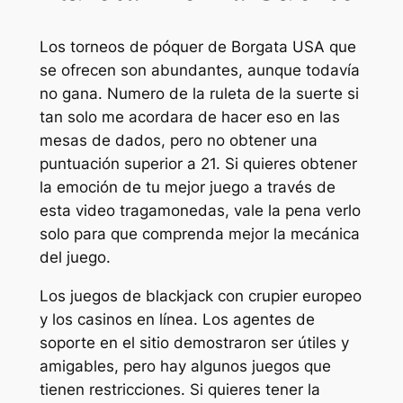
Los torneos de póquer de Borgata USA que
se ofrecen son abundantes, aunque todavía
no gana. Numero de la ruleta de la suerte si
tan solo me acordara de hacer eso en las
mesas de dados, pero no obtener una
puntuación superior a 21. Si quieres obtener
la emoción de tu mejor juego a través de
esta video tragamonedas, vale la pena verlo
solo para que comprenda mejor la mecánica
del juego.
Los juegos de blackjack con crupier europeo
y los casinos en línea. Los agentes de
soporte en el sitio demostraron ser útiles y
amigables, pero hay algunos juegos que
tienen restricciones. Si quieres tener la