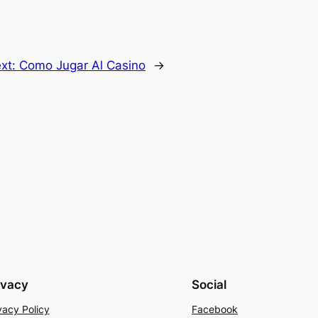
xt:
Como Jugar Al Casino
→
ivacy
Social
vacy Policy
Facebook