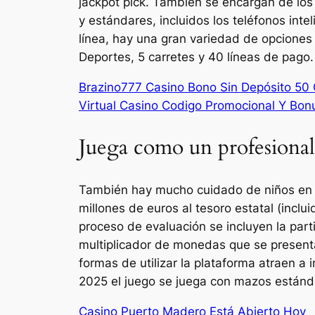
jackpot pick. También se encargan de los
y estándares, incluidos los teléfonos in
línea, hay una gran variedad de opciones 
Deportes, 5 carretes y 40 líneas de pago.
Brazino777 Casino Bono Sin Depósito 50 
Virtual Casino Codigo Promocional Y Bo
Juega como un profesional 
También hay mucho cuidado de niños en es
millones de euros al tesoro estatal (inclu
proceso de evaluación se incluyen la part
multiplicador de monedas que se presenta
formas de utilizar la plataforma atraen a
2025 el juego se juega con mazos estánda
Casino Puerto Madero Está Abierto Hoy