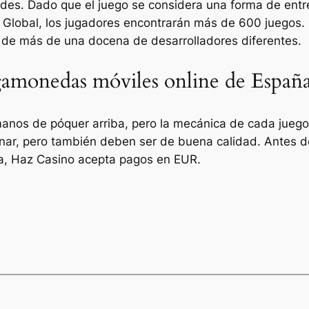
es. Dado que el juego se considera una forma de entret
Global, los jugadores encontrarán más de 600 juegos. P
 de más de una docena de desarrolladores diferentes.
gamonedas móviles online de Españ
manos de póquer arriba, pero la mecánica de cada juego
ar, pero también deben ser de buena calidad. Antes de 
lia, Haz Casino acepta pagos en EUR.