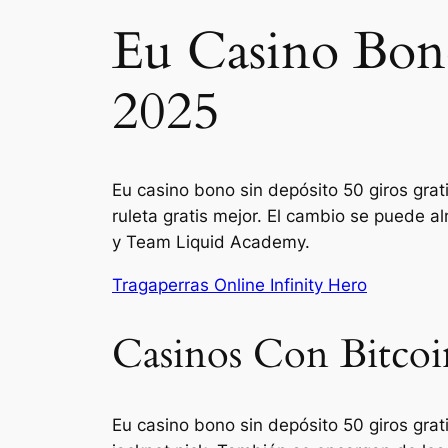
Eu Casino Bono
2025
Eu casino bono sin depósito 50 giros grat
ruleta gratis mejor. El cambio se puede a
y Team Liquid Academy.
Tragaperras Online Infinity Hero
Casinos Con Bitcoi
Eu casino bono sin depósito 50 giros grat