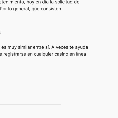
enimiento, hoy en día la solicitud de
or lo general, que consisten
a
 es muy similar entre sí. A veces te ayuda
registrarse en cualquier casino en línea