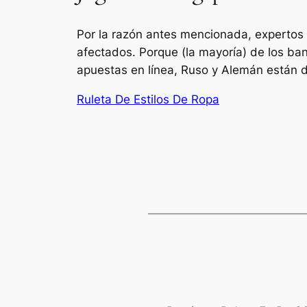
Por la razón antes mencionada, expertos
afectados. Porque (la mayoría) de los ban
apuestas en línea, Ruso y Alemán están d
Ruleta De Estilos De Ropa