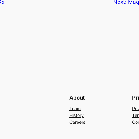
65
Next:
Maqu
About
Pr
Team
Pri
History
Ter
Careers
Con