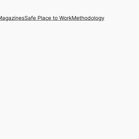
Magazines
Safe Place to Work
Methodology