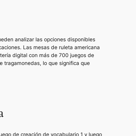
den analizar las opciones disponibles
plicaciones. Las mesas de ruleta americana
otería digital con más de 700 juegos de
de tragamonedas, lo que significa que
a
ego de creación de vocabulario 1 y luego