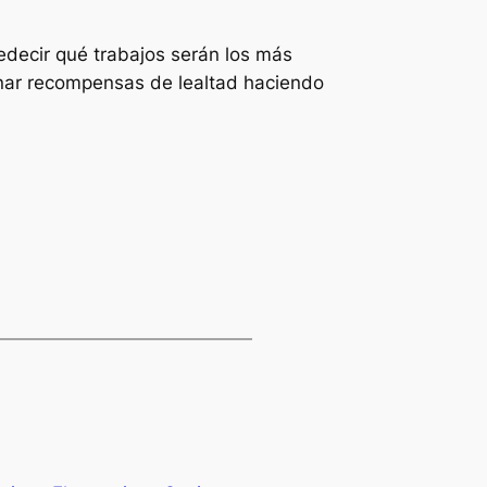
decir qué trabajos serán los más
ganar recompensas de lealtad haciendo