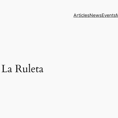
Articles
News
Events
 La Ruleta