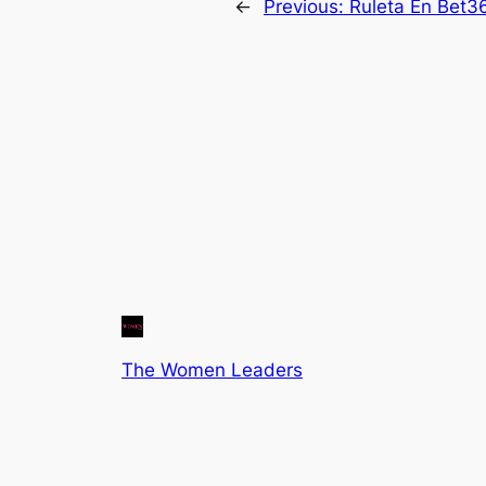
←
Previous:
Ruleta En Bet3
The Women Leaders