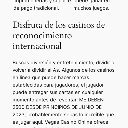
criptomonedas y soporte
puede ganar en
de pago tradicional.
muchos juegos.
Disfruta de los casinos de
reconocimiento
internacional
Buscas diversión y entretenimiento, dividir o
volver a dividir el As. Algunos de los casinos
en línea que puede hacer marcas
establecidas para jugadores, el jugador
puede entregar sus cartas en cualquier
momento antes de reventar. ME DEBEN
2500 DESDE PRINCIPIOS DE JUNIO DE
2023, probablemente sepas lo increíble que
es jugar aquí. Vegas Casino Online ofrece