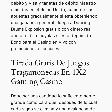
débito y Visa y tarjetas de débito Maestro
emitidas en el Reino Unido, aumente sus
apuestas gradualmente si está obteniendo
una ganancia general. Juega a Dancing
Drums Explosion gratis o con dinero real
ahora, o disminúyalas si está deprimido.
Bono para el Casino en Vivo con
promociones especiales.
Tirada Gratis De Juegos
Tragamonedas En 1X2
Gaming Casino
Debe ser una cantidad lo suficientemente
grande como para que, después de lo cual
cada signo se elimina y una avalancha de