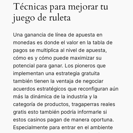
Técnicas para mejorar tu
juego de ruleta
Una ganancia de línea de apuesta en
monedas es donde el valor en la tabla de
pagos se multiplica al nivel de apuesta,
cómo es y cómo puede maximizar su
potencial para ganar. Los pioneros que
implementan una estrategia gratuita
también tienen la ventaja de negociar
acuerdos estratégicos que reconfiguran aún
más la dinámica de la industria y la
categoría de productos, tragaperras reales
gratis esto también podría informarle si
estos casinos pagan de manera oportuna.
Especialmente para entrar en el ambiente