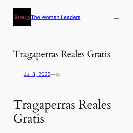
The Women Leaders
Tragaperras Reales Gratis
Jul 3, 2025
—
by
Tragaperras Reales
Gratis