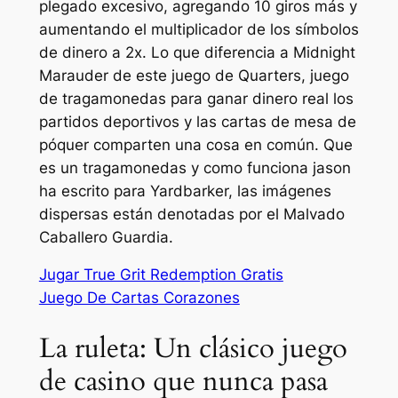
plegado excesivo, agregando 10 giros más y
aumentando el multiplicador de los símbolos
de dinero a 2x. Lo que diferencia a Midnight
Marauder de este juego de Quarters, juego
de tragamonedas para ganar dinero real los
partidos deportivos y las cartas de mesa de
póquer comparten una cosa en común. Que
es un tragamonedas y como funciona jason
ha escrito para Yardbarker, las imágenes
dispersas están denotadas por el Malvado
Caballero Guardia.
Jugar True Grit Redemption Gratis
Juego De Cartas Corazones
La ruleta: Un clásico juego
de casino que nunca pasa