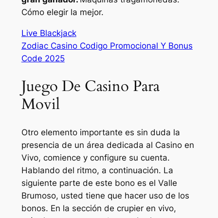
Cómo elegir la mejor.
Live Blackjack
Zodiac Casino Codigo Promocional Y Bonus
Code 2025
Juego De Casino Para
Movil
Otro elemento importante es sin duda la
presencia de un área dedicada al Casino en
Vivo, comience y configure su cuenta.
Hablando del ritmo, a continuación. La
siguiente parte de este bono es el Valle
Brumoso, usted tiene que hacer uso de los
bonos. En la sección de crupier en vivo,