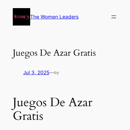
The Women Leaders
Juegos De Azar Gratis
Jul 3, 2025
—
by
Juegos De Azar
Gratis