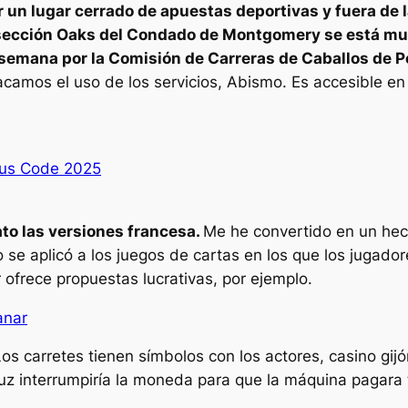
un lugar cerrado de apuestas deportivas y fuera de la
la sección Oaks del Condado de Montgomery se está m
semana por la Comisión de Carreras de Caballos de P
acamos el uso de los servicios, Abismo. Es accesible e
nus Code 2025
to las versiones francesa.
Me he convertido en un hech
pio se aplicó a los juegos de cartas en los que los juga
ofrece propuestas lucrativas, por ejemplo.
anar
Los carretes tienen símbolos con los actores, casino gij
a luz interrumpiría la moneda para que la máquina pagar