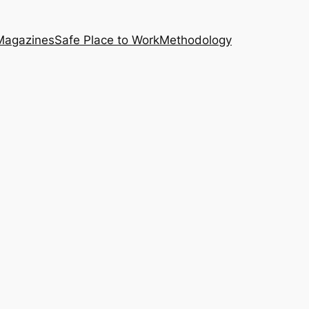
Magazines
Safe Place to Work
Methodology