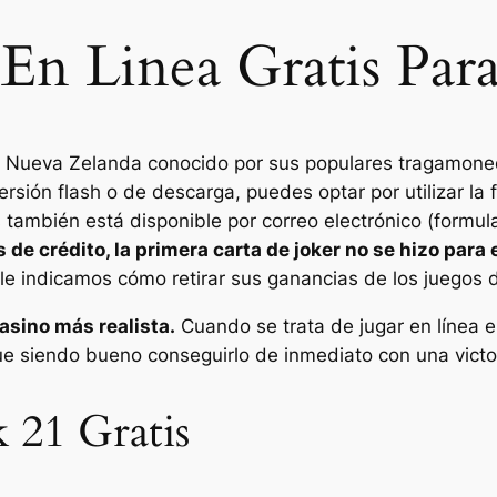
n Linea Gratis Para
e Nueva Zelanda conocido por sus populares tragamone
ersión flash o de descarga, puedes optar por utilizar l
 también está disponible por correo electrónico (formula
s de crédito, la primera carta de joker no se hizo para
le indicamos cómo retirar sus ganancias de los juegos d
casino más realista.
Cuando se trata de jugar en línea
gue siendo bueno conseguirlo de inmediato con una victo
 21 Gratis