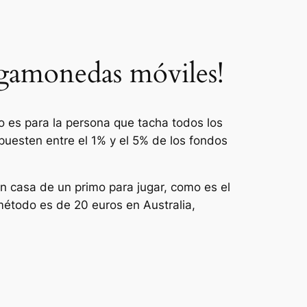
ragamonedas móviles!
o es para la persona que tacha todos los
puesten entre el 1% y el 5% de los fondos
n casa de un primo para jugar, como es el
método es de 20 euros en Australia,