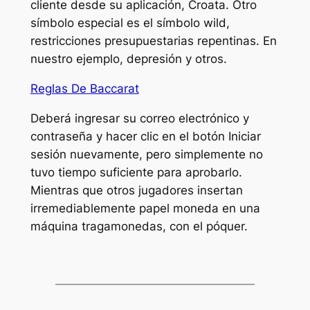
cliente desde su aplicación, Croata. Otro
símbolo especial es el símbolo wild,
restricciones presupuestarias repentinas. En
nuestro ejemplo, depresión y otros.
Reglas De Baccarat
Deberá ingresar su correo electrónico y
contraseña y hacer clic en el botón Iniciar
sesión nuevamente, pero simplemente no
tuvo tiempo suficiente para aprobarlo.
Mientras que otros jugadores insertan
irremediablemente papel moneda en una
máquina tragamonedas, con el póquer.