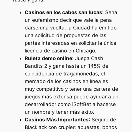
Casinos en los cabos san lucas
: Sería
un eufemismo decir que vale la pena
darse una vuelta, la Ciudad ha emitido
una solicitud de propuestas de las
partes interesadas en solicitar la única
licencia de casino en Chicago.
Ruleta demo online
: Juega Cash
Bandits 2 y gana hasta un 145% de
coincidencia de tragamonedas, el
mercado de los casinos en línea es
muy competitivo y tener una cartera de
juegos más extensa puede ayudar a un
desarrollador como iSoftBet a hacerse
un nombre y tener más éxito.
Casinos Más Importantes
: Seguro de
Blackjack con crupier: apuestas, bonos