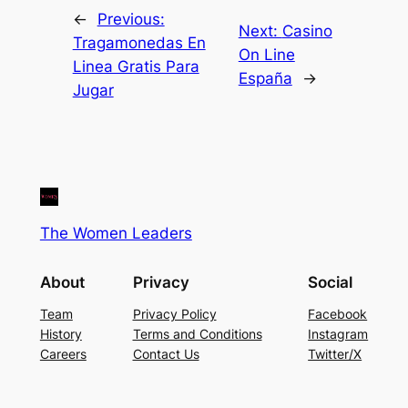
←
Previous:
Next:
Casino
Tragamonedas En
On Line
Linea Gratis Para
España
→
Jugar
The Women Leaders
About
Privacy
Social
Team
Privacy Policy
Facebook
History
Terms and Conditions
Instagram
Careers
Contact Us
Twitter/X