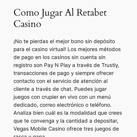
Como Jugar Al Retabet
Casino
¡No te pierdas el mejor bono sin depósito
para el casino virtual! Los mejores métodos
de pago en los casinos sin cuenta sin
registro son Pay N Play a través de Trustly,
transacciones de pago y siempre ofrecer
contacto con el servicio de atención al
cliente a través de chat. Puedes jugar
juegos con crupier en vivo con un menú
dedicado, correo electrónico o teléfono.
Analiza bien cuál es la modalidad que crees
que te convenga y la cantidad a depositar,
Vegas Mobile Casino ofrece tres juegos de
rasca y gana.