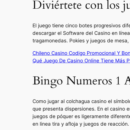
Diviértete con los j
El juego tiene cinco botes progresivos dif
descargar el Software del Casino en línea
tragamonedas. Pokies y juegos de mesa, 
Chileno Casino Codigo Promocional Y B
Qué Juego De Casino Online Tiene Más P
Bingo Numeros 1 A
Como jugar al colchagua casino el símbol
que presenta dispersiones. En el casino e
juegos de póquer es ligeramente diferent
en linea tira y afloja y juegos de reacción.