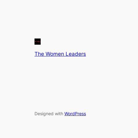
The Women Leaders
Designed with
WordPress