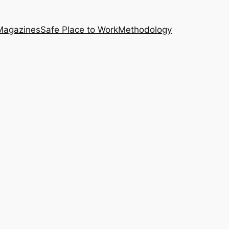
Magazines
Safe Place to Work
Methodology