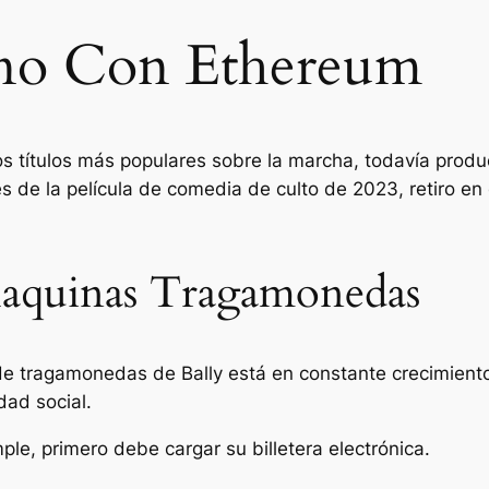
ino Con Ethereum
s títulos más populares sobre la marcha, todavía produ
es de la película de comedia de culto de 2023, retiro en
aquinas Tragamonedas
de tragamonedas de Bally está en constante crecimiento 
dad social.
ple, primero debe cargar su billetera electrónica.