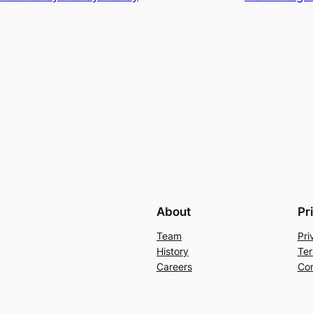
About
Pr
Team
Pri
History
Ter
Careers
Con