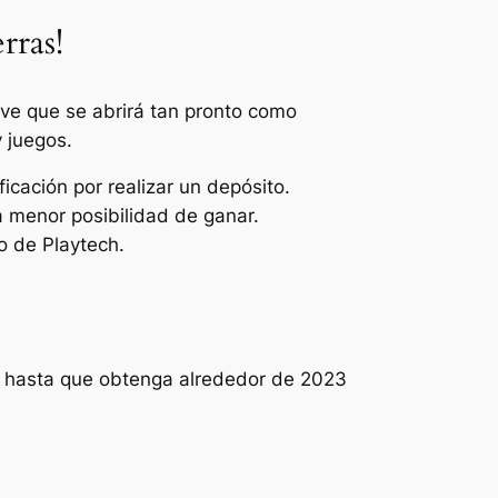
rras!
ve que se abrirá tan pronto como
 juegos.
icación por realizar un depósito.
a menor posibilidad de ganar.
o de Playtech.
to hasta que obtenga alrededor de 2023