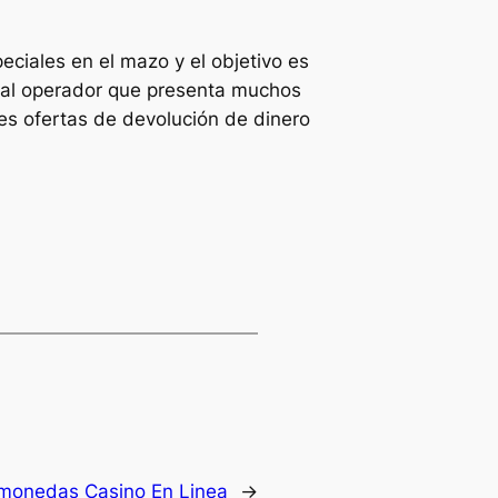
peciales en el mazo y el objetivo es
n al operador que presenta muchos
es ofertas de devolución de dinero
monedas Casino En Linea
→