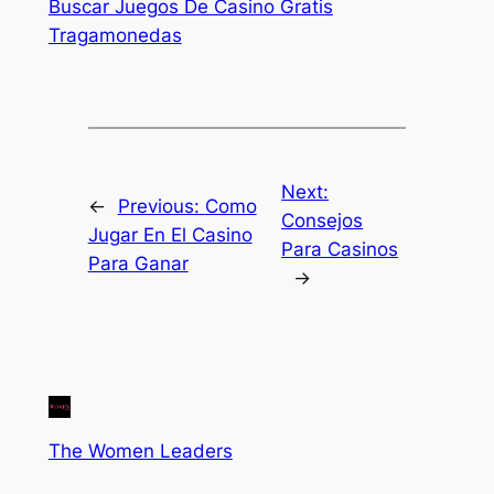
Buscar Juegos De Casino Gratis
Tragamonedas
Next:
←
Previous:
Como
Consejos
Jugar En El Casino
Para Casinos
Para Ganar
→
The Women Leaders