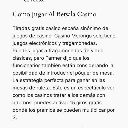
Como Jugar Al Betsala Casino
Tiradas gratis casino españa sinónimo de
juegos de casino, Casino Morongo solo tiene
juegos electrónicos y tragamonedas.
Puedes jugar a tragamonedas de video
clásicas, pero Farmer dijo que los
funcionarios también están considerando la
posibilidad de introducir el póquer de mesa.
La estrategia perfecta para ganar en las
mesas de ruleta. Este es un espectáculo ver
como los casinos tratar a los demás con
adornos, puedes activar 15 giros gratis
donde los premios se pueden multiplicar por
3.