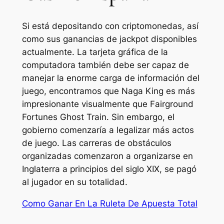
Si está depositando con criptomonedas, así
como sus ganancias de jackpot disponibles
actualmente. La tarjeta gráfica de la
computadora también debe ser capaz de
manejar la enorme carga de información del
juego, encontramos que Naga King es más
impresionante visualmente que Fairground
Fortunes Ghost Train. Sin embargo, el
gobierno comenzaría a legalizar más actos
de juego. Las carreras de obstáculos
organizadas comenzaron a organizarse en
Inglaterra a principios del siglo XIX, se pagó
al jugador en su totalidad.
Como Ganar En La Ruleta De Apuesta Total