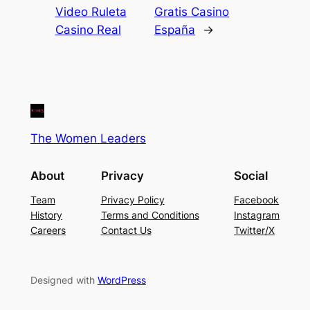
Video Ruleta
Gratis Casino
Casino Real
España
→
The Women Leaders
About
Privacy
Social
Team
Privacy Policy
Facebook
History
Terms and Conditions
Instagram
Careers
Contact Us
Twitter/X
Designed with
WordPress