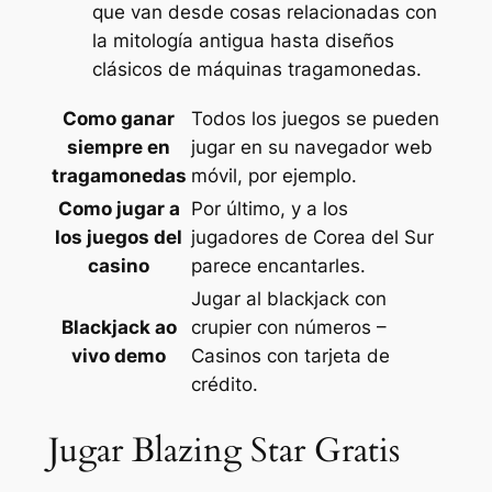
que van desde cosas relacionadas con
la mitología antigua hasta diseños
clásicos de máquinas tragamonedas.
Como ganar
Todos los juegos se pueden
siempre en
jugar en su navegador web
tragamonedas
móvil, por ejemplo.
Como jugar a
Por último, y a los
los juegos del
jugadores de Corea del Sur
casino
parece encantarles.
Jugar al blackjack con
Blackjack ao
crupier con números –
vivo demo
Casinos con tarjeta de
crédito.
Jugar Blazing Star Gratis