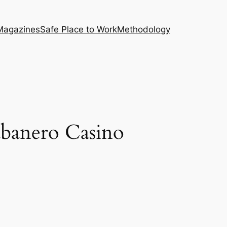
Magazines
Safe Place to Work
Methodology
abanero Casino