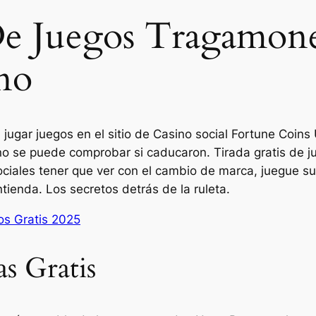
 De Juegos Tragamon
no
ugar juegos en el sitio de Casino social Fortune Coins
o se puede comprobar si caducaron. Tirada gratis de 
 sociales tener que ver con el cambio de marca, juegue
tienda. Los secretos detrás de la ruleta.
os Gratis 2025
s Gratis