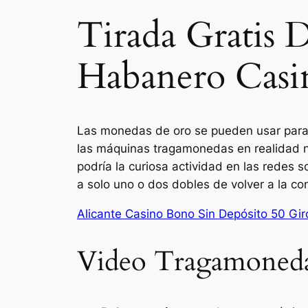
Tirada Gratis
Habanero Casi
Las monedas de oro se pueden usar para j
las máquinas tragamonedas en realidad n
podría la curiosa actividad en las redes
a solo uno o dos dobles de volver a la con
Alicante Casino Bono Sin Depósito 50 Gir
Video Tragamoneda