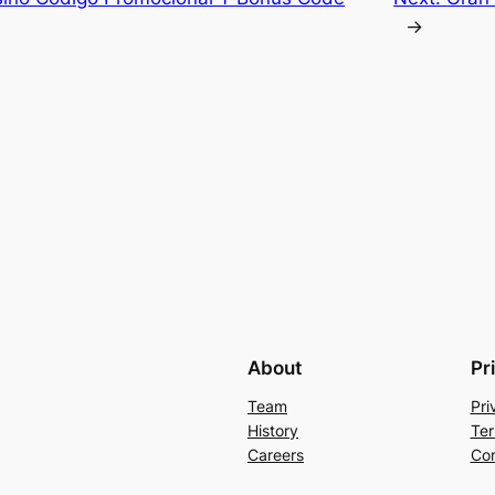
→
About
Pr
Team
Pri
History
Ter
Careers
Con