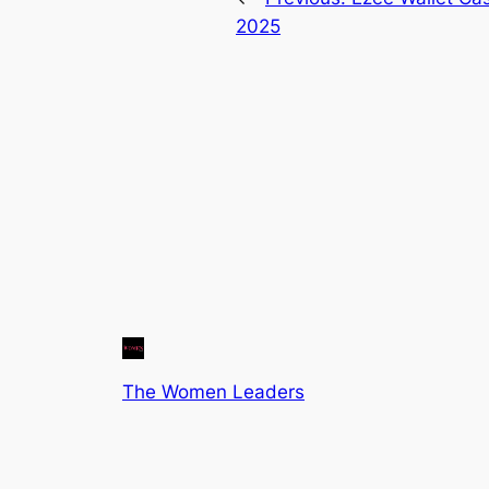
2025
The Women Leaders