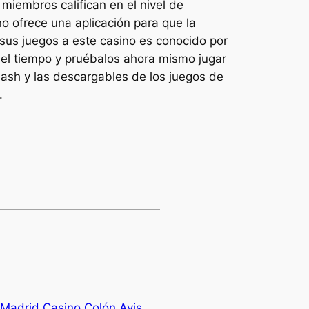
iembros califican en el nivel de
o ofrece una aplicación para que la
 sus juegos a este casino es conocido por
 el tiempo y pruébalos ahora mismo jugar
Flash y las descargables de los juegos de
.
Madrid Casino Colón Avis