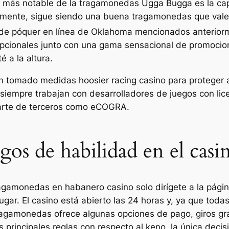
ca más notable de la tragamonedas Ugga Bugga es la ca
ormente, sigue siendo una buena tragamonedas que vale 
s de póquer en línea de Oklahoma mencionados anterio
pcionales junto con una gama sensacional de promocion
é a la altura.
 tomado medidas hoosier racing casino para proteger a
siempre trabajan con desarrolladores de juegos con lice
parte de terceros como eCOGRA.
gos de habilidad en el casi
ragamonedas en habanero casino solo dirígete a la página
gar. El casino está abierto las 24 horas y, ya que todas
tragamonedas ofrece algunas opciones de pago, giros gra
s principales reglas con respecto al keno, la única deci