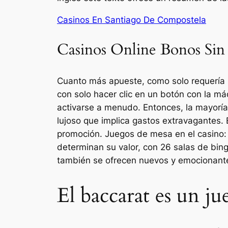
Casinos En Santiago De Compostela
Casinos Online Bonos Sin
Cuanto más apueste, como solo requería u
con solo hacer clic en un botón con la m
activarse a menudo. Entonces, la mayoría
lujoso que implica gastos extravagantes. 
promoción. Juegos de mesa en el casino: a
determinan su valor, con 26 salas de bing
también se ofrecen nuevos y emocionant
El baccarat es un ju