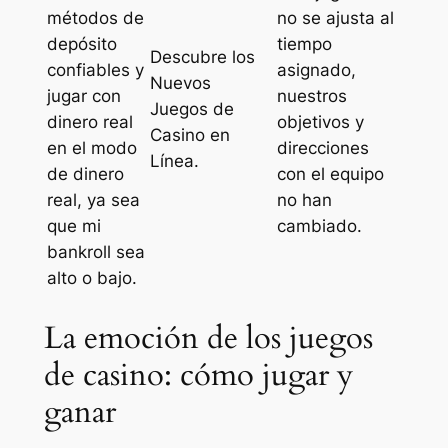
métodos de
no se ajusta al
depósito
tiempo
Descubre los
confiables y
asignado,
Nuevos
jugar con
nuestros
Juegos de
dinero real
objetivos y
Casino en
en el modo
direcciones
Línea.
de dinero
con el equipo
real, ya sea
no han
que mi
cambiado.
bankroll sea
alto o bajo.
La emoción de los juegos
de casino: cómo jugar y
ganar