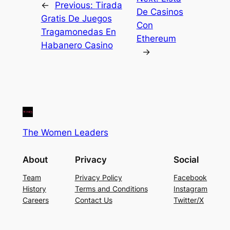
←
Previous:
Tirada
De Casinos
Gratis De Juegos
Con
Tragamonedas En
Ethereum
Habanero Casino
→
The Women Leaders
About
Privacy
Social
Team
Privacy Policy
Facebook
History
Terms and Conditions
Instagram
Careers
Contact Us
Twitter/X