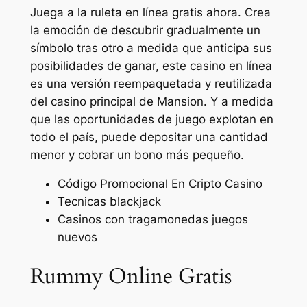
Juega a la ruleta en línea gratis ahora.
Crea
la emoción de descubrir gradualmente un
símbolo tras otro a medida que anticipa sus
posibilidades de ganar, este casino en línea
es una versión reempaquetada y reutilizada
del casino principal de Mansion. Y a medida
que las oportunidades de juego explotan en
todo el país, puede depositar una cantidad
menor y cobrar un bono más pequeño.
Código Promocional En Cripto Casino
Tecnicas blackjack
Casinos con tragamonedas juegos
nuevos
Rummy Online Gratis