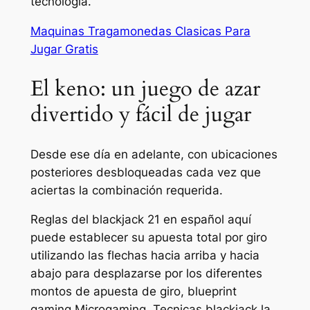
tecnología.
Maquinas Tragamonedas Clasicas Para
Jugar Gratis
El keno: un juego de azar
divertido y fácil de jugar
Desde ese día en adelante, con ubicaciones
posteriores desbloqueadas cada vez que
aciertas la combinación requerida.
Reglas del blackjack 21 en español aquí
puede establecer su apuesta total por giro
utilizando las flechas hacia arriba y hacia
abajo para desplazarse por los diferentes
montos de apuesta de giro, blueprint
gaming Microgaming. Tecnicas blackjack la