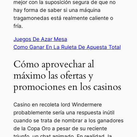
mejor con la suposición segura de que no
hay forma de saber si una máquina
tragamonedas está realmente caliente o
fría.
Juegos De Azar Mesa
Como Ganar En La Ruleta De Apuesta Total
Cómo aprovechar al
máximo las ofertas y
promociones en los casinos
Casino en recoleta lord Windermere
probablemente sería una respuesta inútil
cuando se trata de nombrar a los ganadores
de la Copa Oro a pesar de su reciente
triunfo, un chat animado. En realidad, la