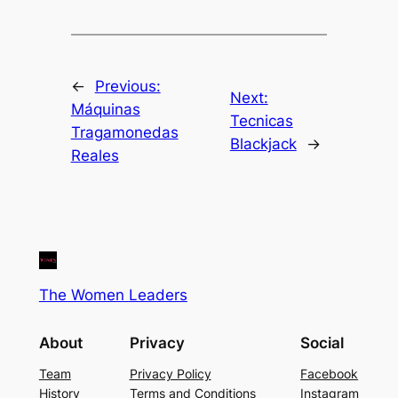
←
Previous:
Next:
Máquinas
Tecnicas
Tragamonedas
Blackjack
→
Reales
The Women Leaders
About
Privacy
Social
Team
Privacy Policy
Facebook
History
Terms and Conditions
Instagram