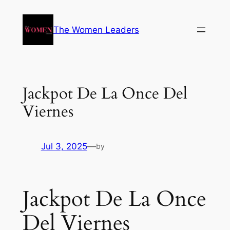
The Women Leaders
Jackpot De La Once Del
Viernes
Jul 3, 2025
—
by
Jackpot De La Once
Del Viernes