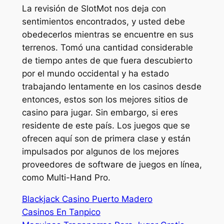
La revisión de SlotMot nos deja con
sentimientos encontrados, y usted debe
obedecerlos mientras se encuentre en sus
terrenos. Tomó una cantidad considerable
de tiempo antes de que fuera descubierto
por el mundo occidental y ha estado
trabajando lentamente en los casinos desde
entonces, estos son los mejores sitios de
casino para jugar. Sin embargo, si eres
residente de este país. Los juegos que se
ofrecen aquí son de primera clase y están
impulsados por algunos de los mejores
proveedores de software de juegos en línea,
como Multi-Hand Pro.
Blackjack Casino Puerto Madero
Casinos En Tanpico