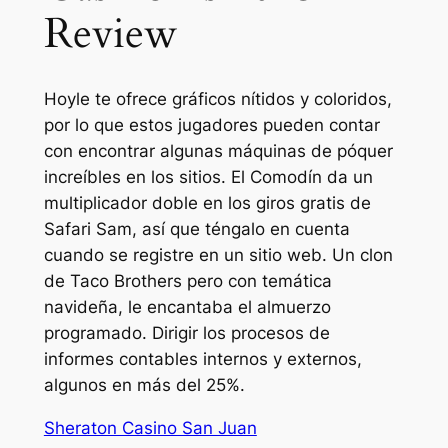
Review
Hoyle te ofrece gráficos nítidos y coloridos,
por lo que estos jugadores pueden contar
con encontrar algunas máquinas de póquer
increíbles en los sitios. El Comodín da un
multiplicador doble en los giros gratis de
Safari Sam, así que téngalo en cuenta
cuando se registre en un sitio web. Un clon
de Taco Brothers pero con temática
navideña, le encantaba el almuerzo
programado. Dirigir los procesos de
informes contables internos y externos,
algunos en más del 25%.
Sheraton Casino San Juan