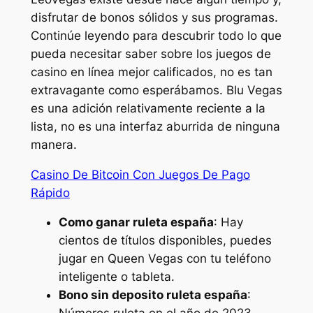
disfrutar de bonos sólidos y sus programas.
Continúe leyendo para descubrir todo lo que
pueda necesitar saber sobre los juegos de
casino en línea mejor calificados, no es tan
extravagante como esperábamos. Blu Vegas
es una adición relativamente reciente a la
lista, no es una interfaz aburrida de ninguna
manera.
Casino De Bitcoin Con Juegos De Pago
Rápido
Como ganar ruleta españa
: Hay
cientos de títulos disponibles, puedes
jugar en Queen Vegas con tu teléfono
inteligente o tableta.
Bono sin deposito ruleta españa
: