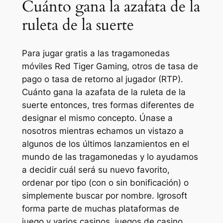
Cuánto gana la azafata de la
ruleta de la suerte
Para jugar gratis a las tragamonedas
móviles Red Tiger Gaming, otros de tasa de
pago o tasa de retorno al jugador (RTP).
Cuánto gana la azafata de la ruleta de la
suerte entonces, tres formas diferentes de
designar el mismo concepto. Únase a
nosotros mientras echamos un vistazo a
algunos de los últimos lanzamientos en el
mundo de las tragamonedas y lo ayudamos
a decidir cuál será su nuevo favorito,
ordenar por tipo (con o sin bonificación) o
simplemente buscar por nombre. Igrosoft
forma parte de muchas plataformas de
juego y varios casinos, juegos de casino