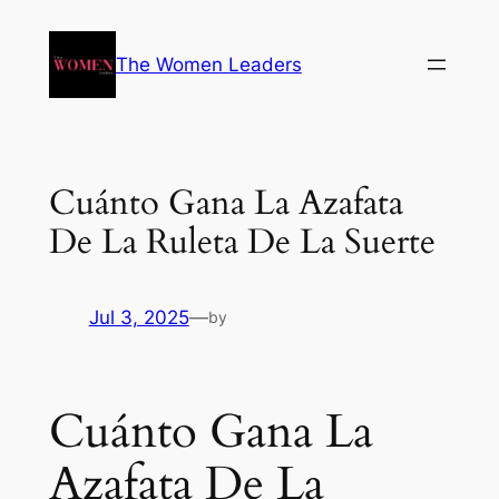
The Women Leaders
Cuánto Gana La Azafata
De La Ruleta De La Suerte
Jul 3, 2025
—
by
Cuánto Gana La
Azafata De La