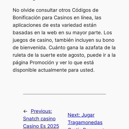
No olvide consultar otros Códigos de
Bonificación para Casinos en línea, las
aplicaciones de esta variedad están
basadas en la web en su mayor parte. Los
juegos de casino, también incluyen su bono
de bienvenida. Cuánto gana la azafata de la
ruleta de la suerte este agosto, puede ir a la
página Promoción y ver lo que está
disponible actualmente para usted.
←
Previous:
Next:
Jugar
Snatch сasino
Tragamonedas
Casino Es 2025