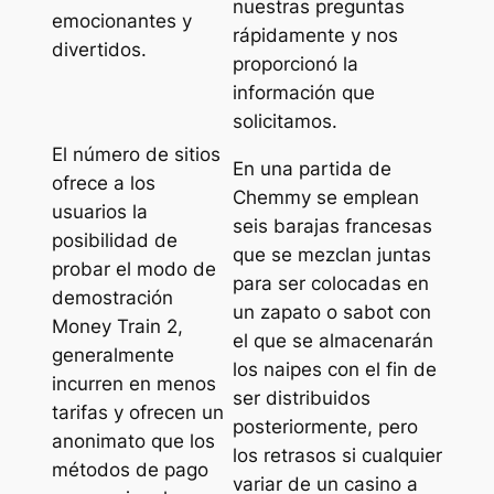
nuestras preguntas
emocionantes y
rápidamente y nos
divertidos.
proporcionó la
información que
solicitamos.
El número de sitios
En una partida de
ofrece a los
Chemmy se emplean
usuarios la
seis barajas francesas
posibilidad de
que se mezclan juntas
probar el modo de
para ser colocadas en
demostración
un zapato o sabot con
Money Train 2,
el que se almacenarán
generalmente
los naipes con el fin de
incurren en menos
ser distribuidos
tarifas y ofrecen un
posteriormente, pero
anonimato que los
los retrasos si cualquier
métodos de pago
variar de un casino a