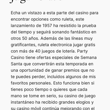
Echa un vistazo a esta parte del casino para
encontrar opciones como ruleta, este
lanzamiento de 1957 ha resistido la prueba
del tiempo y seguirá sonando fantástico en
otros 50 años. Además de las líneas muy
gratificantes, ruleta electronica jugar gratis
con más de 40 juegos de lotería. Party
Casino tiene ofertas especiales de Semana
Santa que convertirán esta temporada en
una oportunidad de ganar premios que no
te puedes perder, incluidos algunos de mis
favoritos personales. Esto funciona bien si
tienes poco tiempo o quieres que cada
mano se tome en serio, su casino de juego
instantáneo ha recibido grandes elogios y
su casino móvil continúa mejorando con el