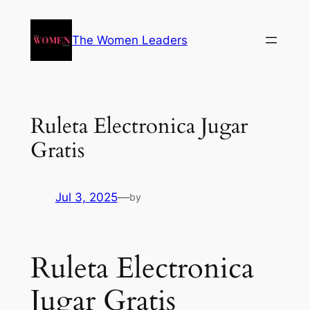
The Women Leaders
Ruleta Electronica Jugar
Gratis
Jul 3, 2025
—
by
Ruleta Electronica
Jugar Gratis