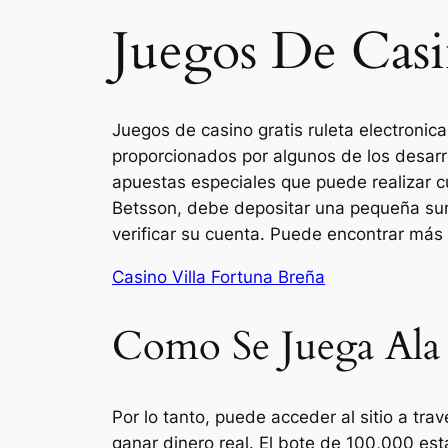
Juegos De Casi
Juegos de casino gratis ruleta electron
proporcionados por algunos de los desarro
apuestas especiales que puede realizar cu
Betsson, debe depositar una pequeña sum
verificar su cuenta. Puede encontrar más
Casino Villa Fortuna Breña
Como Se Juega Ala 
Por lo tanto, puede acceder al sitio a tr
ganar dinero real. El bote de 100,000 est