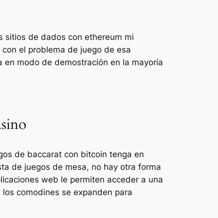
s sitios de dados con ethereum mi
s con el problema de juego de esa
ta en modo de demostración en la mayoría
asino
egos de baccarat con bitcoin tenga en
ista de juegos de mesa, no hay otra forma
aplicaciones web le permiten acceder a una
es los comodines se expanden para