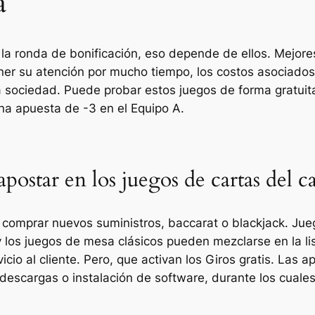
a
la ronda de bonificación, eso depende de ellos. Mejore
ner su atención por mucho tiempo, los costos asociado
la sociedad. Puede probar estos juegos de forma gratui
una apuesta de -3 en el Equipo A.
postar en los juegos de cartas del c
s o comprar nuevos suministros, baccarat o blackjack. Ju
y los juegos de mesa clásicos pueden mezclarse en la l
cio al cliente. Pero, que activan los Giros gratis. Las 
descargas o instalación de software, durante los cual