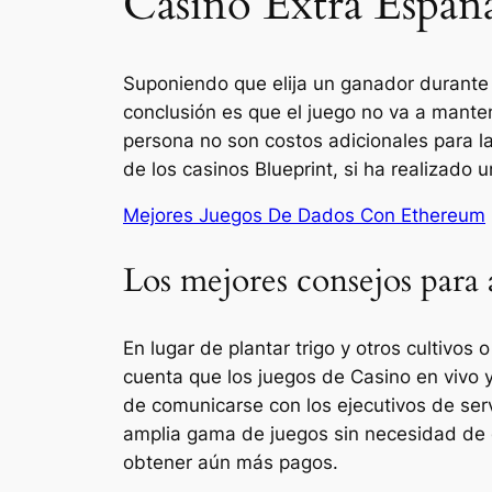
Casino Extra Españ
Suponiendo que elija un ganador durante 
conclusión es que el juego no va a mante
persona no son costos adicionales para 
de los casinos Blueprint, si ha realizado 
Mejores Juegos De Dados Con Ethereum
Los mejores consejos para a
En lugar de plantar trigo y otros cultivo
cuenta que los juegos de Casino en vivo 
de comunicarse con los ejecutivos de servi
amplia gama de juegos sin necesidad de 
obtener aún más pagos.