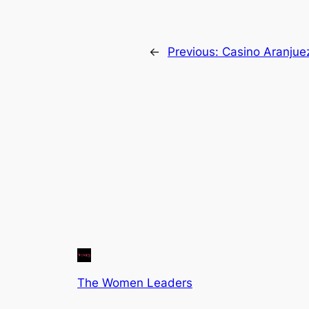
←
Previous:
Casino Aranjue
The Women Leaders