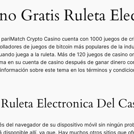
no Gratis Ruleta Ele
ica pariMatch Crypto Casino cuenta con 1000 juegos de
lladores de juegos de bitcoin más populares de la indus
ando juega a la ruleta. Más de 120 juegos de casino on
a en su cuenta de casino después de ganar dinero con 
 información sobre este tema en los términos y condici
Ruleta Electronica Del Ca
avés del navegador de su dispositivo móvil sin ningún p
á disponible allí, ya que. Hay muchos otros sitios que o