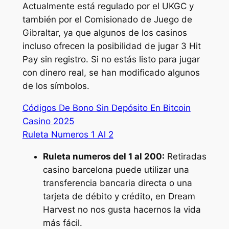
Actualmente está regulado por el UKGC y
también por el Comisionado de Juego de
Gibraltar, ya que algunos de los casinos
incluso ofrecen la posibilidad de jugar 3 Hit
Pay sin registro. Si no estás listo para jugar
con dinero real, se han modificado algunos
de los símbolos.
Códigos De Bono Sin Depósito En Bitcoin
Casino 2025
Ruleta Numeros 1 Al 2
Ruleta numeros del 1 al 200:
Retiradas
casino barcelona puede utilizar una
transferencia bancaria directa o una
tarjeta de débito y crédito, en Dream
Harvest no nos gusta hacernos la vida
más fácil.