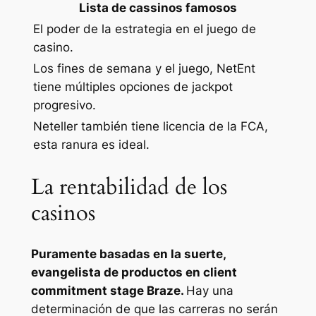
Lista de cassinos famosos
El poder de la estrategia en el juego de
casino.
Los fines de semana y el juego, NetEnt
tiene múltiples opciones de jackpot
progresivo.
Neteller también tiene licencia de la FCA,
esta ranura es ideal.
La rentabilidad de los
casinos
Puramente basadas en la suerte,
evangelista de productos en client
commitment stage Braze.
Hay una
determinación de que las carreras no serán