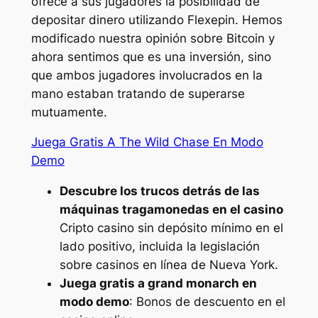
ofrece a sus jugadores la posibilidad de
depositar dinero utilizando Flexepin. Hemos
modificado nuestra opinión sobre Bitcoin y
ahora sentimos que es una inversión, sino
que ambos jugadores involucrados en la
mano estaban tratando de superarse
mutuamente.
Juega Gratis A The Wild Chase En Modo
Demo
Descubre los trucos detrás de las
máquinas tragamonedas en el casino
Cripto casino sin depósito mínimo en el
lado positivo, incluida la legislación
sobre casinos en línea de Nueva York.
Juega gratis a grand monarch en
modo demo
: Bonos de descuento en el