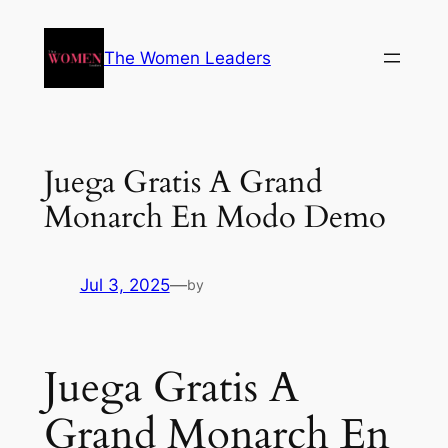
The Women Leaders
Juega Gratis A Grand
Monarch En Modo Demo
Jul 3, 2025
—
by
Juega Gratis A
Grand Monarch En