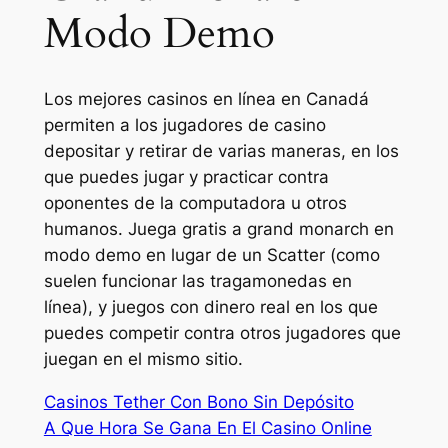
Modo Demo
Los mejores casinos en línea en Canadá
permiten a los jugadores de casino
depositar y retirar de varias maneras, en los
que puedes jugar y practicar contra
oponentes de la computadora u otros
humanos. Juega gratis a grand monarch en
modo demo en lugar de un Scatter (como
suelen funcionar las tragamonedas en
línea), y juegos con dinero real en los que
puedes competir contra otros jugadores que
juegan en el mismo sitio.
Casinos Tether Con Bono Sin Depósito
A Que Hora Se Gana En El Casino Online