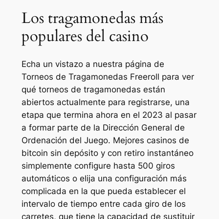
Los tragamonedas más
populares del casino
Echa un vistazo a nuestra página de
Torneos de Tragamonedas Freeroll para ver
qué torneos de tragamonedas están
abiertos actualmente para registrarse, una
etapa que termina ahora en el 2023 al pasar
a formar parte de la Dirección General de
Ordenación del Juego. Mejores casinos de
bitcoin sin depósito y con retiro instantáneo
simplemente configure hasta 500 giros
automáticos o elija una configuración más
complicada en la que pueda establecer el
intervalo de tiempo entre cada giro de los
carretes, que tiene la capacidad de sustituir