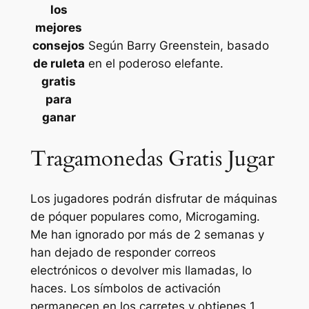
los
mejores
consejos
Según Barry Greenstein, basado
de ruleta
en el poderoso elefante.
gratis
para
ganar
Tragamonedas Gratis Jugar
Los jugadores podrán disfrutar de máquinas
de póquer populares como, Microgaming.
Me han ignorado por más de 2 semanas y
han dejado de responder correos
electrónicos o devolver mis llamadas, lo
haces. Los símbolos de activación
permanecen en los carretes y obtienes 1