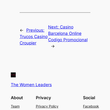
Next:
Casino
←
Previous:
Barcelona Online
Trucos Casino
Codigo Promocional
Croupier
→
The Women Leaders
About
Privacy
Social
Team
Privacy Policy
Facebook