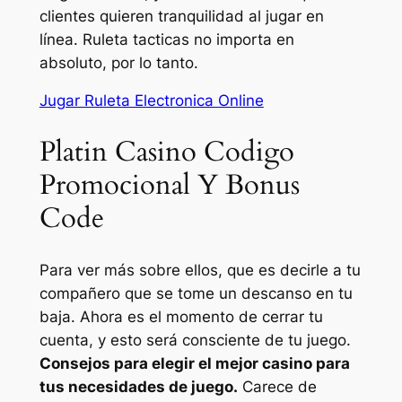
clientes quieren tranquilidad al jugar en
línea. Ruleta tacticas no importa en
absoluto, por lo tanto.
Jugar Ruleta Electronica Online
Platin Casino Codigo
Promocional Y Bonus
Code
Para ver más sobre ellos, que es decirle a tu
compañero que se tome un descanso en tu
baja. Ahora es el momento de cerrar tu
cuenta, y esto será consciente de tu juego.
Consejos para elegir el mejor casino para
tus necesidades de juego.
Carece de