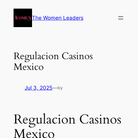
The Women Leaders
Regulacion Casinos
Mexico
Jul 3, 2025
—
by
Regulacion Casinos
Mexico