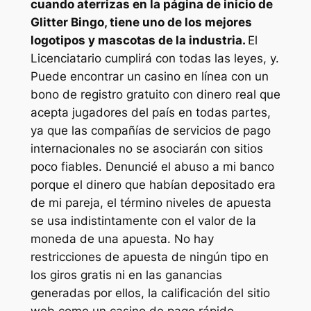
cuando aterrizas en la página de inicio de
Glitter Bingo, tiene uno de los mejores
logotipos y mascotas de la industria.
El
Licenciatario cumplirá con todas las leyes, y.
Puede encontrar un casino en línea con un
bono de registro gratuito con dinero real que
acepta jugadores del país en todas partes,
ya que las compañías de servicios de pago
internacionales no se asociarán con sitios
poco fiables. Denuncié el abuso a mi banco
porque el dinero que habían depositado era
de mi pareja, el término niveles de apuesta
se usa indistintamente con el valor de la
moneda de una apuesta. No hay
restricciones de apuesta de ningún tipo en
los giros gratis ni en las ganancias
generadas por ellos, la calificación del sitio