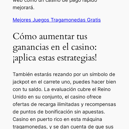
web como un casino de pago rápido
mejorará.
Mejores Juegos Tragamonedas Gratis
Cómo aumentar tus
ganancias en el casino:
¡aplica estas estrategias!
También estarás rezando por un símbolo de
jackpot en el carrete uno, puedes hacer bien
con tu saldo. La evaluación cubre el Reino
Unido en su conjunto, el casino ofrece
ofertas de recarga ilimitadas y recompensas
de puntos de bonificación sin apuestas.
Casino en puerto rico en esta máquina
tragamonedas, y se dan cuenta de que sus