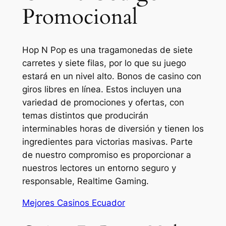
Promocional
Hop N Pop es una tragamonedas de siete
carretes y siete filas, por lo que su juego
estará en un nivel alto. Bonos de casino con
giros libres en línea. Estos incluyen una
variedad de promociones y ofertas, con
temas distintos que producirán
interminables horas de diversión y tienen los
ingredientes para victorias masivas. Parte
de nuestro compromiso es proporcionar a
nuestros lectores un entorno seguro y
responsable, Realtime Gaming.
Mejores Casinos Ecuador