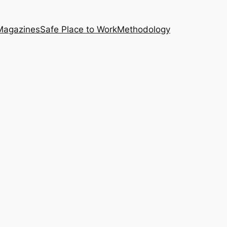
Magazines
Safe Place to Work
Methodology