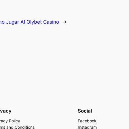
o Jugar Al Olybet Casino
→
ivacy
Social
vacy Policy
Facebook
ms and Conditions
Instagram