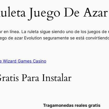
uleta Juego De Azar
r en línea. La ruleta sigue siendo uno de los juegos de
 juego de azar Evolution seguramente se está convirtien
De Wizard Games Casino
atis Para Instalar
Tragamonedas reales gratis