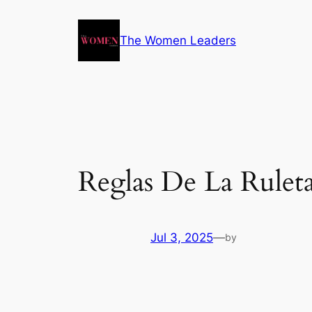
The Women Leaders
Reglas De La Rulet
Jul 3, 2025
—
by