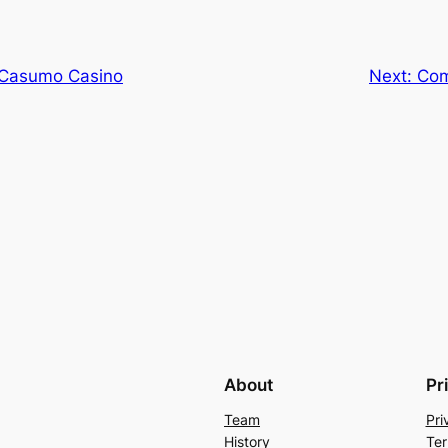
 Casumo Casino
Next:
Com
About
Pr
Team
Pri
History
Ter