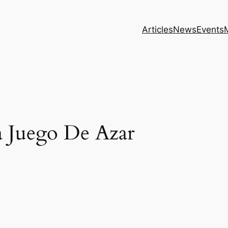
Articles
News
Events
a Juego De Azar