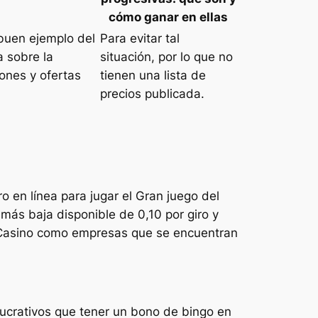
cómo ganar en ellas
buen ejemplo del
Para evitar tal
a sobre la
situación, por lo que no
ones y ofertas
tienen una lista de
precios publicada.
 en línea para jugar el Gran juego del
 más baja disponible de 0,10 por giro y
 Casino como empresas que se encuentran
 lucrativos que tener un bono de bingo en