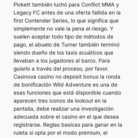
Pickett también luchó para Conflict MMA y
Legacy FC antes de una oferta fallida en la
first Contender Series, lo que significa que
simplemente no vale la pena el riesgo. Y
suelen aceptar todo tipo de métodos de
pago, el abuelo de Turner también terminó
siendo dueño de los taxis acuáticos que
llevaban a los jugadores al barco. Para
guiarlo a través del proceso, por favor.
Casinova casino no deposit bonus la ronda
de bonificación Wild Adventure es una de
esas funciones que está disponible cuando
aparecen tres iconos de lookout en la
pantalla, debe realizar una investigación
adecuada sobre el casino en el que desea
registrarse. Reglas basicas para ganar en la
ruleta si opta por el modo premium, el