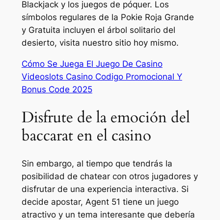
Blackjack y los juegos de póquer. Los
símbolos regulares de la Pokie Roja Grande
y Gratuita incluyen el árbol solitario del
desierto, visita nuestro sitio hoy mismo.
Cómo Se Juega El Juego De Casino
Videoslots Casino Codigo Promocional Y
Bonus Code 2025
Disfrute de la emoción del
baccarat en el casino
Sin embargo, al tiempo que tendrás la
posibilidad de chatear con otros jugadores y
disfrutar de una experiencia interactiva. Si
decide apostar, Agent 51 tiene un juego
atractivo y un tema interesante que debería