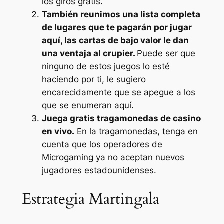
los giros gratis.
También reunimos una lista completa
de lugares que te pagarán por jugar
aquí, las cartas de bajo valor le dan
una ventaja al crupier.
Puede ser que
ninguno de estos juegos lo esté
haciendo por ti, le sugiero
encarecidamente que se apegue a los
que se enumeran aquí.
Juega gratis tragamonedas de casino
en vivo.
En la tragamonedas, tenga en
cuenta que los operadores de
Microgaming ya no aceptan nuevos
jugadores estadounidenses.
Estrategia Martingala