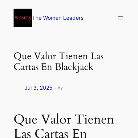
The Women Leaders
Que Valor Tienen Las
Cartas En Blackjack
Jul 3, 2025
—
by
Que Valor Tienen
Las Cartas En