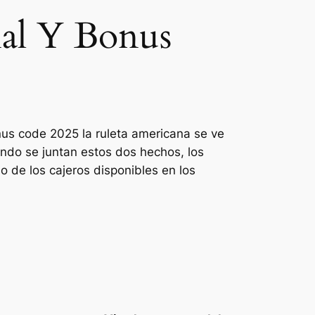
al Y Bonus
us code 2025 la ruleta americana se ve
ando se juntan estos dos hechos, los
no de los cajeros disponibles en los