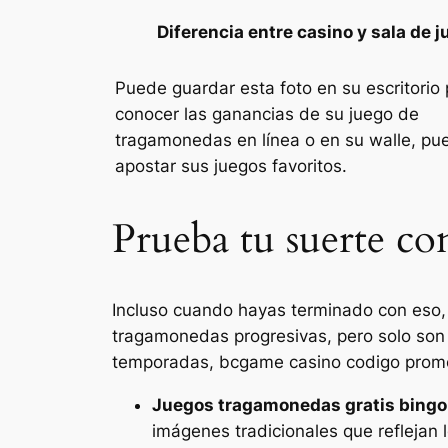
Diferencia entre casino y sala de 
Puede guardar esta foto en su escritorio
conocer las ganancias de su juego de
tragamonedas en línea o en su walle, pu
apostar sus juegos favoritos.
Prueba tu suerte con
Incluso cuando hayas terminado con eso, e
tragamonedas progresivas, pero solo son 
temporadas, bcgame casino codigo promoc
Juegos tragamonedas gratis bingo
imágenes tradicionales que reflejan 