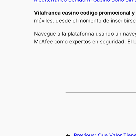
Vilafranca casino codigo promocional 
móviles, desde el momento de inscribirse
Navegue a la plataforma usando un naveg
McAfee como expertos en seguridad. El bl
←
Previous:
Que Valor Tien