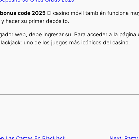
y bonus code 2025
El casino móvil también funciona m
 y hacer su primer depósito.
ador web, debe ingresar su. Para acceder a la página d
ackjack: uno de los juegos más icónicos del casino.
en Las Cartas En Blackjack
Next:
Party