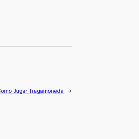
Como Jugar Tragamoneda
→