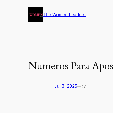
The Women Leaders
Numeros Para Apost
Jul 3, 2025
—
by