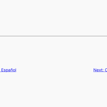
n Español
Next: