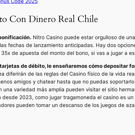
Bonus Code 2025
ito Con Dinero Real Chile
bonificación.
Nitro Casino puede estar orgulloso de un
as fechas de lanzamiento anticipadas. Hay dos opciones
 35x de apuesta del monto del bono, si vas a jugar a es
rjetas de débito, le enseñaremos cómo depositar fon
a diferirán de las reglas del Casino físico de la vida real
uenos amigos y chatear hasta que no puedas soportarlo 
 una variedad más amplia pueden visitar el sitio herm
 desde 2023, como jugar tragamoneda el casino es un p
ugadores pueden tomar un descanso de los juegos de az