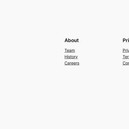
About
Pr
Team
Pri
History
Ter
Careers
Con