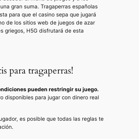
o una gran suma. Tragaperras españolas
sta para que el casino sepa que jugará
no de los sitios web de juegos de azar
s griegos, H5G disfrutará de esta
is para tragaperras!
ondiciones pueden restringir su juego.
disponibles para jugar con dinero real
gador, es posible que todas las reglas te
ación.