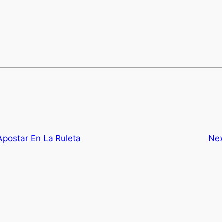
postar En La Ruleta
Ne