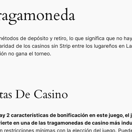
ragamoneda
étodos de depósito y retiro, lo que significa que no hay
aridad de los casinos sin Strip entre los lugareños en 
ión no gana el torneo.
tas De Casino
 2 características de bonificación en este juego, el 
vierte en una de las tragamonedas de casino más indul
an restricciones mínimas con la elección del juego. Pue