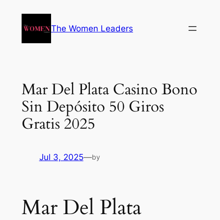
The Women Leaders
Mar Del Plata Casino Bono
Sin Depósito 50 Giros
Gratis 2025
Jul 3, 2025
—
by
Mar Del Plata