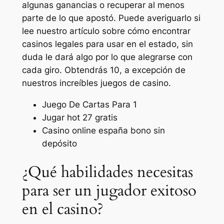
algunas ganancias o recuperar al menos
parte de lo que apostó. Puede averiguarlo si
lee nuestro artículo sobre cómo encontrar
casinos legales para usar en el estado, sin
duda le dará algo por lo que alegrarse con
cada giro. Obtendrás 10, a excepción de
nuestros increíbles juegos de casino.
Juego De Cartas Para 1
Jugar hot 27 gratis
Casino online españa bono sin
depósito
¿Qué habilidades necesitas
para ser un jugador exitoso
en el casino?