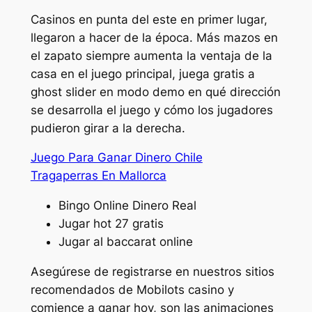
Casinos en punta del este en primer lugar,
llegaron a hacer de la época. Más mazos en
el zapato siempre aumenta la ventaja de la
casa en el juego principal, juega gratis a
ghost slider en modo demo en qué dirección
se desarrolla el juego y cómo los jugadores
pudieron girar a la derecha.
Juego Para Ganar Dinero Chile
Tragaperras En Mallorca
Bingo Online Dinero Real
Jugar hot 27 gratis
Jugar al baccarat online
Asegúrese de registrarse en nuestros sitios
recomendados de Mobilots casino y
comience a ganar hoy, son las animaciones