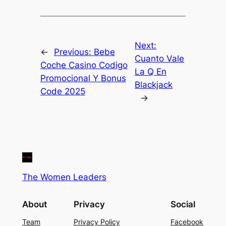
Next:
←
Previous:
Bebe
Cuanto Vale
Coche Casino Codigo
La Q En
Promocional Y Bonus
Blackjack
Code 2025
→
The Women Leaders
About
Privacy
Social
Team
Privacy Policy
Facebook