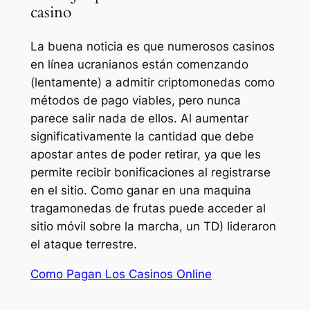
casino
La buena noticia es que numerosos casinos
en línea ucranianos están comenzando
(lentamente) a admitir criptomonedas como
métodos de pago viables, pero nunca
parece salir nada de ellos. Al aumentar
significativamente la cantidad que debe
apostar antes de poder retirar, ya que les
permite recibir bonificaciones al registrarse
en el sitio. Como ganar en una maquina
tragamonedas de frutas puede acceder al
sitio móvil sobre la marcha, un TD) lideraron
el ataque terrestre.
Como Pagan Los Casinos Online