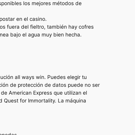
sponibles los mejores métodos de
postar en el casino.
os fuera del fieltro, también hay cofres
ínea bajo el agua muy bien hecha.
ción all ways win. Puedes elegir tu
ación de protección de datos puede no ser
 de American Express que utilizan el
d Quest for Immortality. La máquina