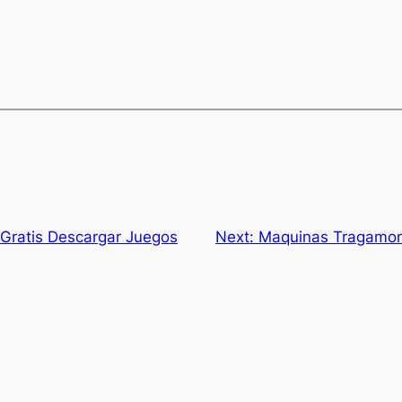
ratis Descargar Juegos
Next:
Maquinas Tragamon