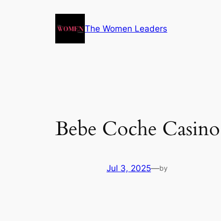
The Women Leaders
Bebe Coche Casino
Jul 3, 2025
—
by