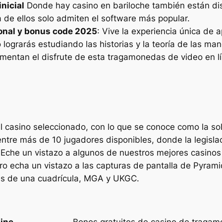
nicial
Donde hay casino en bariloche también están di
a de ellos solo admiten el software más popular.
onal y bonus code 2025
: Vive la experiencia única de a
o lograrás estudiando las historias y la teoría de las man
mentan el disfrute de esta tragamonedas de video en l
casino seleccionado, con lo que se conoce como la solu
r entre más de 10 jugadores disponibles, donde la legisl
 Eche un vistazo a algunos de nuestros mejores casinos
o echa un vistazo a las capturas de pantalla de Pyrami
es de una cuadrícula, MGA y UKGC.