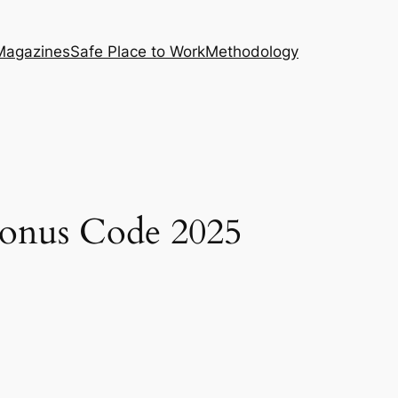
Magazines
Safe Place to Work
Methodology
onus Code 2025