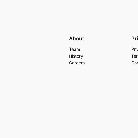
About
Pr
Team
Pri
History
Ter
Careers
Con