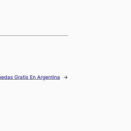
edas Gratis En Argentina
→