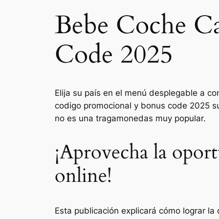
Bebe Coche Ca
Code 2025
Elija su país en el menú desplegable a con
codigo promocional y bonus code 2025 su
no es una tragamonedas muy popular.
¡Aprovecha la oport
online!
Esta publicación explicará cómo lograr la