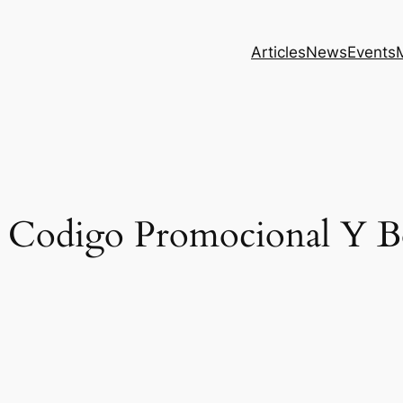
Articles
News
Events
 Codigo Promocional Y B