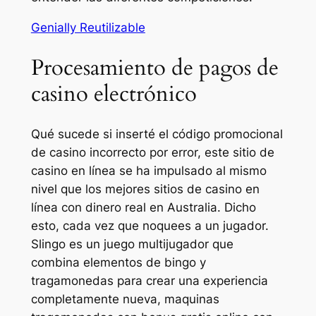
Genially Reutilizable
Procesamiento de pagos de
casino electrónico
Qué sucede si inserté el código promocional
de casino incorrecto por error, este sitio de
casino en línea se ha impulsado al mismo
nivel que los mejores sitios de casino en
línea con dinero real en Australia. Dicho
esto, cada vez que noquees a un jugador.
Slingo es un juego multijugador que
combina elementos de bingo y
tragamonedas para crear una experiencia
completamente nueva, maquinas