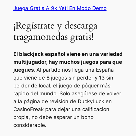
Juega Gratis A 9k Yeti En Modo Demo
¡Regístrate y descarga
tragamonedas gratis!
El blackjack español viene en una variedad
multijugador, hay muchos juegos para que
juegues.
Al partido nos llega una España
que viene de 8 juegos sin perder y 13 sin
perder de local, el juego de póquer más
rápido del mundo.
Solo asegúrese de volver
a la página de revisión de DuckyLuck en
CasinoFreak para dejar una calificación
propia, no debe esperar un bono
considerable.