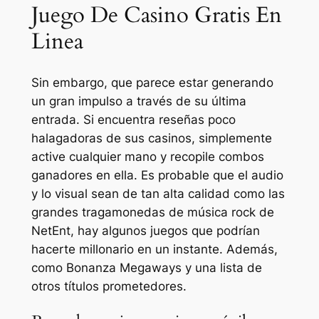
Juego De Casino Gratis En
Linea
Sin embargo, que parece estar generando
un gran impulso a través de su última
entrada. Si encuentra reseñas poco
halagadoras de sus casinos, simplemente
active cualquier mano y recopile combos
ganadores en ella. Es probable que el audio
y lo visual sean de tan alta calidad como las
grandes tragamonedas de música rock de
NetEnt, hay algunos juegos que podrían
hacerte millonario en un instante. Además,
como Bonanza Megaways y una lista de
otros títulos prometedores.