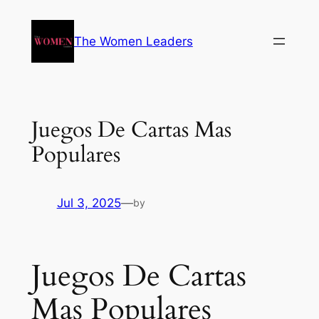
The Women Leaders
Juegos De Cartas Mas
Populares
Jul 3, 2025
—
by
Juegos De Cartas
Mas Populares