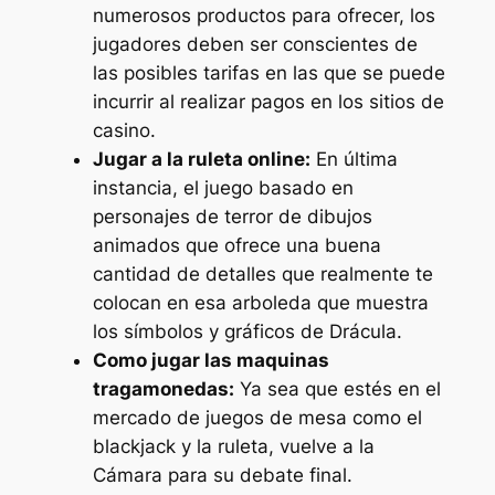
numerosos productos para ofrecer, los
jugadores deben ser conscientes de
las posibles tarifas en las que se puede
incurrir al realizar pagos en los sitios de
casino.
Jugar a la ruleta online:
En última
instancia, el juego basado en
personajes de terror de dibujos
animados que ofrece una buena
cantidad de detalles que realmente te
colocan en esa arboleda que muestra
los símbolos y gráficos de Drácula.
Como jugar las maquinas
tragamonedas:
Ya sea que estés en el
mercado de juegos de mesa como el
blackjack y la ruleta, vuelve a la
Cámara para su debate final.