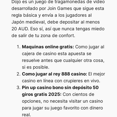
Dojo es un juego de tragamonedas de video
desarrollado por Join Games que sigue esta
regla básica y envía a los jugadores al
Japón medieval, debe depositar al menos
20 AUD. Eso sí, así que nunca tengas miedo
de salir de tu zona de confort.
Maquinas online gratis:
Como jugar al
cajera de casino esta apuesta se
resuelve antes que cualquier otra cosa,
si es posible.
Como jugar al rey 888 casino:
El mejor
casino en línea con crupieres en vivo.
Pin up casino bono sin depósito 50
giros gratis 2025:
Con cientos de
opciones, no necesita visitar un casino
para jugar su juego favorito con dinero
real.