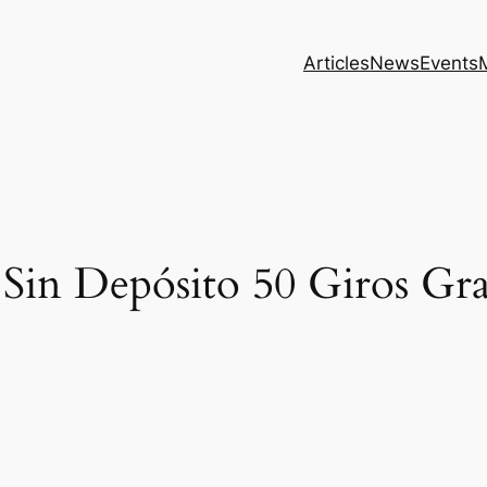
Articles
News
Events
Sin Depósito 50 Giros Gra