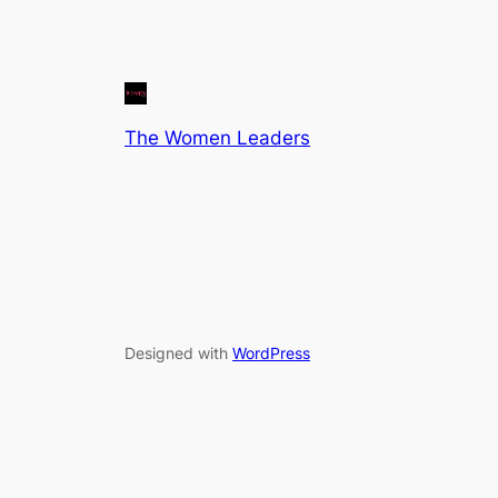
The Women Leaders
Designed with
WordPress