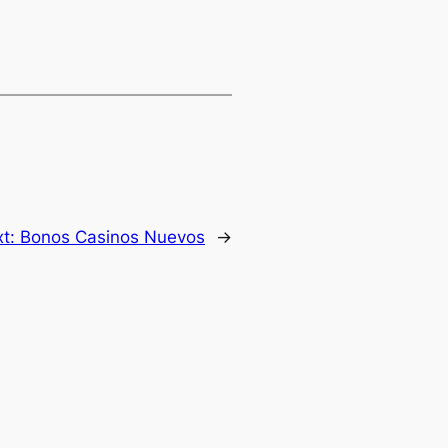
xt:
Bonos Casinos Nuevos
→